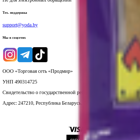
Тех. поддержка
support@yoda.by
Мы в соцсетях
ООО «Торговая сеть «Продмир»
УНП 490314725
Свидетельство о государственной регистрации № 490314725 о
Адрес: 247210, Республика Беларусь, Гомельская обл., г. Жлобин