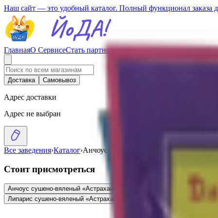
Наш сайт — это удобный каталог. Полный функционал заказа 
Главная
О Сервисе
Стать партнерам
Доставка
Самовывоз
Адрес доставки
Адрес не выбран
Все заведения
›
Каталог
›
Анчоус сушено-вяленый «Астраханкин
Стоит присмотреться
Анчоус сушено-вяленый «Астраханкина рыбка»
4.39
BYN
BYN
Липарис с
Липарис сушено-вяленый «Астраханкина» палочки
2.87
BYN
BYN