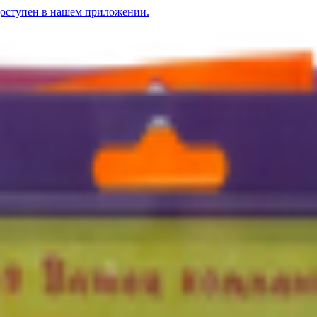
доступен в нашем приложении.
а рыбка»
ушено-вяленый «Астраханкина» с перцем палочки
3.01
BYN
BYN
Минтай суш