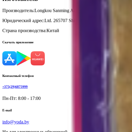
Производитель:
Longkou Sanming Aquatic Foodstuffs Co
Юридический адрес:
Ltd. 265707 Shiliang town, Longkou city, S
Страна производства:
Китай
Скачать приложение
Контактный телефон
+375(29)6875999
Пн-Пт: 8:00 - 17:00
E-mail
info@yoda.by
Не для электронных обращений