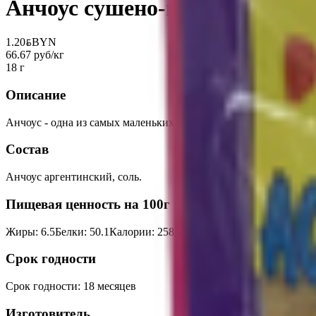
Анчоус сушено-вяленый «Аст
1.20
BYN
BYN
66.67 руб/кг
18 г
Описание
Анчоус - одна из самых маленьких рыб. Этот сушеный деликатес
Состав
Анчоус аргентинский, соль.
Пищевая ценность на 100г
Жиры
:
6.5
Белки
:
50.1
Калории
:
258.9
Углеводы
:
0
Срок годности
Срок годности
:
18 месяцев
Изготовитель