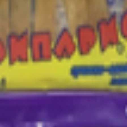
т 30.05.2003г выдано Гомельским облисполкомом
, ул. Козлова 2-А