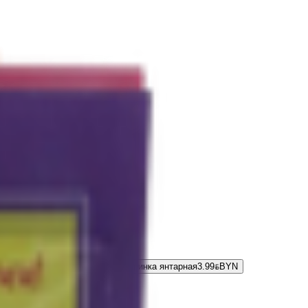
ено-вяленый «Астраханкина» спинка янтарная
3.99
BYN
BYN