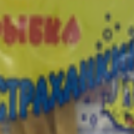
раханкина рыбка»
, серебристого цвета отлично подходит в качестве закуски к пе