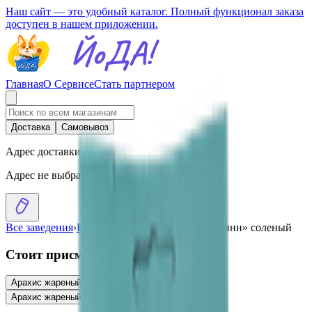
Наш сайт — это удобный каталог. Полный функционал заказа
доступен в нашем приложении.
Главная
О Сервисе
Стать партнером
Доставка
Самовывоз
Адрес доставки
Адрес не выбран
Все заведения
›
Каталог
›
Арахис жареный «Джинн» соленый
Стоит присмотреться
Арахис жареный соленый
3.06
BYN
BYN
Арахис жареный «Рень» двойной сыр
2.34
BYN
BYN