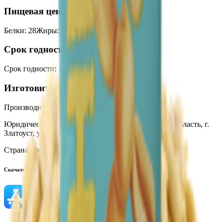
Пищевая ценность на 100г
Белки
:
28
Жиры
:
47
Углеводы
:
19
Калории
:
610
Срок годности
Срок годности
:
12 месяцев
Изготовитель
Производитель:
ИП Волков А.Е.
Юридический адрес:
456227, Россия, Челябинская область, г.
Златоуст, ул. Шоссейная, 9
Страна производства:
Россия
Скачать приложение