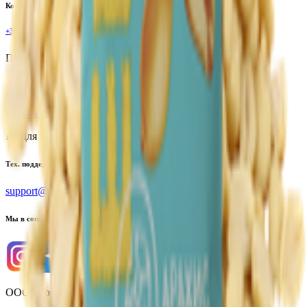
Контактный телефон
+375(29)6875999
Пн-Пт: 8:00 - 17:00
E-mail
info@yoda.by
Не для электронных обращений
Тех. поддержка
support@yoda.by
Мы в соцсетях
ООО «Торговая сеть «Продмир»