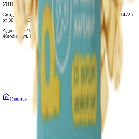
УНП 490314725
Свидетельство о государственной регистрации № 490314725
от 30.05.2003г выдано Гомельским облисполкомом
Адрес: 247210, Республика Беларусь, Гомельская обл., г.
Жлобин, ул. Козлова 2-А
Главная