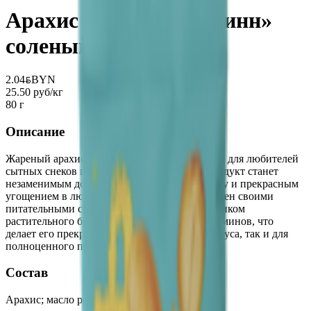
Арахис жареный «Джинн»
соленый
2.04
BYN
BYN
25.50 руб/кг
80 г
Описание
Жареный арахис «Джинн» – отличный выбор для любителей
сытных снеков и хрустящих орехов. Этот продукт станет
незаменимым дополнением к вашему рациону и прекрасным
угощением в любое время дня. Арахис известен своими
питательными свойствами и является источником
растительного белка, полезных жиров и витаминов, что
делает его прекрасной закуской как для перекуса, так и для
полноценного приема пищи.
Состав
Арахис; масло растительное; соль.