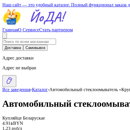
Наш сайт — это удобный каталог. Полный функционал заказа 
Главная
О Сервисе
Стать партнером
Доставка
Самовывоз
Адрес доставки
Адрес не выбран
Все заведения
›
Каталог
›
Автомобильный стеклоомыватель «Круг
Автомобильный стеклоомыват
Купляйце Беларускае
4.91
BYN
BYN
1.23 руб/л