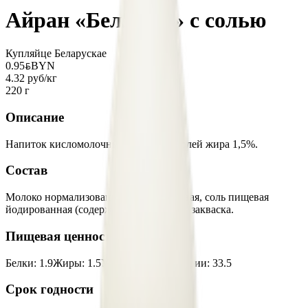
Айран «БелЛакт» с солью
Купляйце Беларускае
0.95
BYN
BYN
4.32 руб/кг
220 г
Описание
Напиток кисломолочный массовой долей жира 1,5%.
Состав
Молоко нормализованное, вода питьевая, соль пищевая
йодированная (содержит йодат калия), закваска.
Пищевая ценность на 100г
Белки
:
1.9
Жиры
:
1.5
Углеводы
:
3.1
Калории
:
33.5
Срок годности