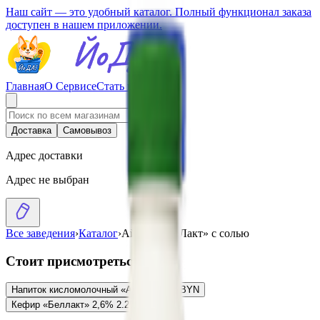
Наш сайт — это удобный каталог. Полный функционал заказа
доступен в нашем приложении.
Главная
О Сервисе
Стать партнером
Доставка
Самовывоз
Адрес доставки
Адрес не выбран
Все заведения
›
Каталог
›
Айран «БелЛакт» с солью
Стоит присмотреться
Напиток кисломолочный «Айран»
1.50
BYN
BYN
Кефир «Беллакт» 2,6%
2.25
BYN
BYN