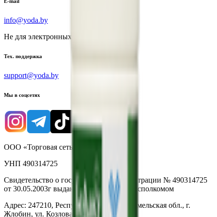
E-mail
info@yoda.by
Не для электронных обращений
Тех. поддержка
support@yoda.by
Мы в соцсетях
ООО «Торговая сеть «Продмир»
УНП 490314725
Свидетельство о государственной регистрации № 490314725
от 30.05.2003г выдано Гомельским облисполкомом
Адрес: 247210, Республика Беларусь, Гомельская обл., г.
Жлобин, ул. Козлова 2-А