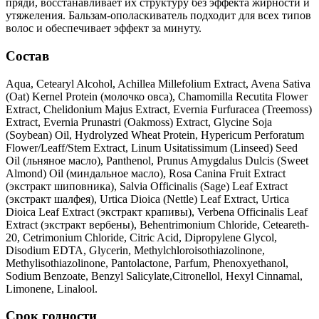
пряди, восстанавливает их структуру без эффекта жирности и
утяжеления. Бальзам-ополаскиватель подходит для всех типов
волос и обеспечивает эффект за минуту.
Состав
Aqua, Cetearyl Alcohol, Achillea Millefolium Extract, Avena Sativa
(Oat) Kernel Protein (молочко овса), Chamomilla Recutita Flower
Extract, Chelidonium Majus Extract, Evernia Furfuracea (Treemoss)
Extract, Evernia Prunastri (Oakmoss) Extract, Glycine Soja
(Soybean) Oil, Hydrolyzed Wheat Protein, Hypericum Perforatum
Flower/Leaff/Stem Extract, Linum Usitatissimum (Linseed) Seed
Oil (льняное масло), Panthenol, Prunus Amygdalus Dulcis (Sweet
Almond) Oil (миндальное масло), Rosa Canina Fruit Extract
(экстракт шиповника), Salvia Officinalis (Sage) Leaf Extract
(экстракт шалфея), Urtica Dioica (Nettle) Leaf Extract, Urtica
Dioica Leaf Extract (экстракт крапивы), Verbena Officinalis Leaf
Extract (экстракт вербены), Behentrimonium Chloride, Ceteareth-
20, Cetrimonium Chloride, Citric Acid, Dipropylene Glycol,
Disodium EDTA, Glycerin, Methylchloroisothiazolinone,
Methylisothiazolinone, Pantolactone, Parfum, Phenoxyethanol,
Sodium Benzoate, Benzyl Salicylate,Citronellol, Hexyl Cinnamal,
Limonene, Linalool.
Срок годности