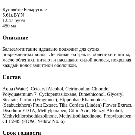
Купляйце Беларускае
5.61
BYN
BYN
12.47 руб/л
450 мл
Описание
Бальзам-питание идеально подходит для сухих,
поврежденных волос. Лечебные экстракты облепихи и липы,
масло облепихи питают и насыщают силой волосы, покрывая
каждый волос защитной оболочкой.
Состав
Aqua (Water), Cetearyl Alcohol, Cetrimonium Chloride,
Polyquaternium-7, Cyclopentasiloxane, Dimethiconol, Glyceryl
Stearate, Parfum (Fragrance), Hippophae Rhamnoides
(Seabuckthorn) Fruit Extract, Tilia Cordata (Linden) Flower Extract,
Disodium EDTA, Methylparaben, Citric Acid, Benzyl Alcohol,
Methylchloroisothiazolinone, Methylisothiazolinone, Propylparaben,
CI 15985 (FD&C Yellow No. 6)
Срок годности