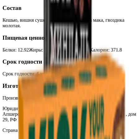
Состав
Кешью, вишня сушенная, финики, семена мака, гвоздика
молотая.
Пищевая ценность на 100г
Белки
:
12.92
Жиры
:
26.81
Углеводы
:
20.33
Калории
:
371.8
Срок годности
Срок годности
:
6 месяцев
Изготовитель
Производитель:
ИП Мкртчян Грач Артурович
Юридический адрес:
Краснодарский край, 352690,
Апшеронский район, город Апшеронск, улица Пирогова , дом
29, РФ
Страна производства:
Россия