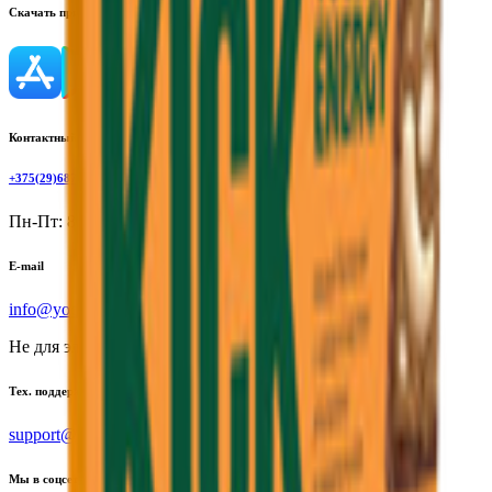
Скачать приложение
Контактный телефон
+375(29)6875999
Пн-Пт: 8:00 - 17:00
E-mail
info@yoda.by
Не для электронных обращений
Тех. поддержка
support@yoda.by
Мы в соцсетях