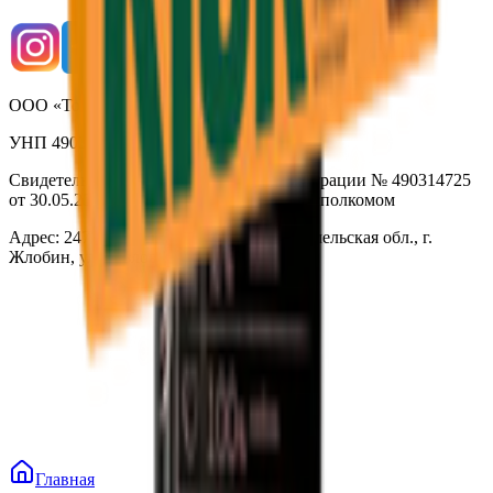
ООО «Торговая сеть «Продмир»
УНП 490314725
Свидетельство о государственной регистрации № 490314725
от 30.05.2003г выдано Гомельским облисполкомом
Адрес: 247210, Республика Беларусь, Гомельская обл., г.
Жлобин, ул. Козлова 2-А
Главная