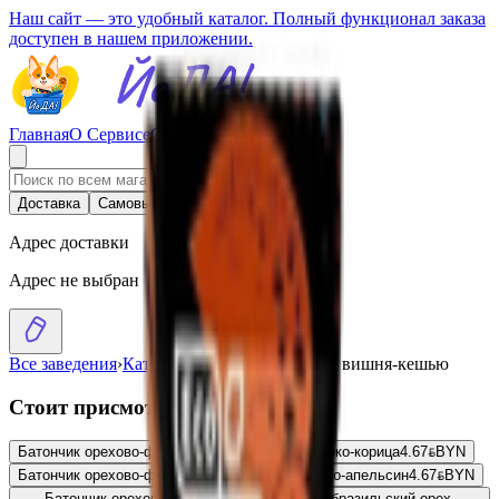
Наш сайт — это удобный каталог. Полный функционал заказа
доступен в нашем приложении.
Главная
О Сервисе
Стать партнером
Доставка
Самовывоз
Адрес доставки
Адрес не выбран
Все заведения
›
Каталог
›
Ба­тон­чик «Ecovek» вишня-кешью
Стоит присмотреться
Батончик орехово-фруктовый «ECOVEK» яблоко-корица
4.67
BYN
BYN
Батончик орехово-фруктовый «ECOVEK» какао-апельсин
4.67
BYN
BYN
Батончик орехово-фруктовый «ECOVEK» бразильский орех-