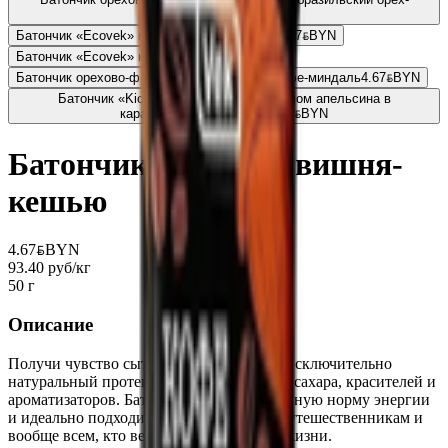
инжир
4.67
BYN
BYN
Ба­тон­чик «Ecovek» ма­ра­куйя-грец­кий орех
4.67
BYN
BYN
Ба­тон­чик «Ecovek» кокос-ваниль
4.67
BYN
BYN
Батончик орехово-фруктовый «ECOVEK» кофе-миндаль
4.67
BYN
BYN
Батончик «Kick» кешью с какао и маслом апельсина в
карамельном шоколаде
5.99
BYN
BYN
Ба­тон­чик «Ecovek» вишня-
кешью
4.67
BYN
BYN
93.40 руб/кг
50 г
Описание
Получи чувство сытости и прилив сил. Исключительно
натуральный протеин без использования сахара, красителей и
ароматизаторов. Батончик содержит дневную норму энергии
и идеально подходит и спортсменам, и путешественникам и
вообще всем, кто ведет активный образ жизни.