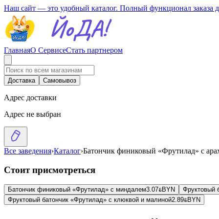
Наш сайт — это удобный каталог. Полный функционал заказа 
Главная
О Сервисе
Стать партнером
Доставка
Самовывоз
Адрес доставки
Адрес не выбран
Все заведения
›
Каталог
›
Батончик финиковый «Фрутилад» с ара
Стоит присмотреться
Батончик финиковый «Фрутилад» с миндалем
3.07
BYN
BYN
Фруктовый 
Фруктовый батончик «Фрутилад» с клюквой и малиной
2.89
BYN
BYN