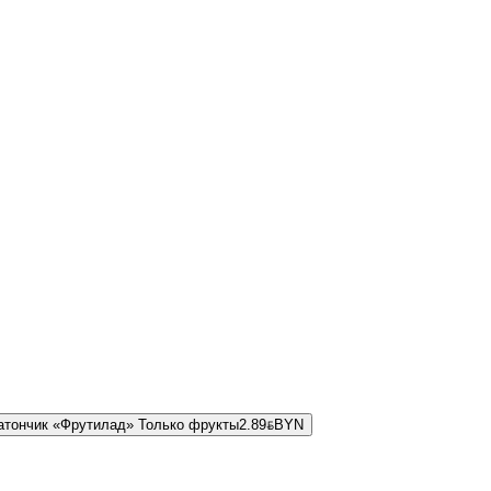
атончик «Фрутилад» Только фрукты
2.89
BYN
BYN