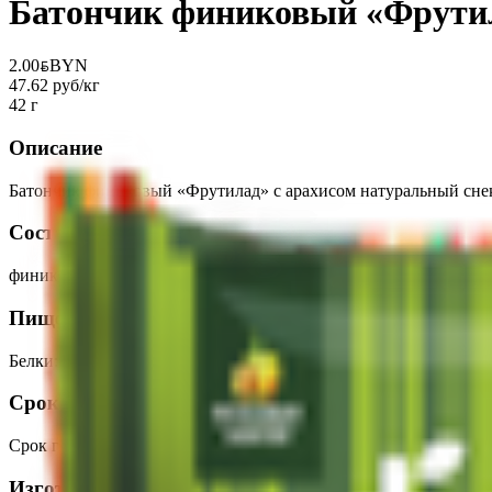
Батончик финиковый «Фрутил
2.00
BYN
BYN
47.62 руб/кг
42 г
Описание
Батончик финиковый «Фрутилад» с арахисом натуральный снек 
Состав
финик, арахис обжаренный, масло кокосовое. Содержит только
Пищевая ценность на 100г
Белки
:
9
Жиры
:
16
Углеводы
:
51
Калории
:
380
Срок годности
Срок годности
:
6 месяцев
Изготовитель