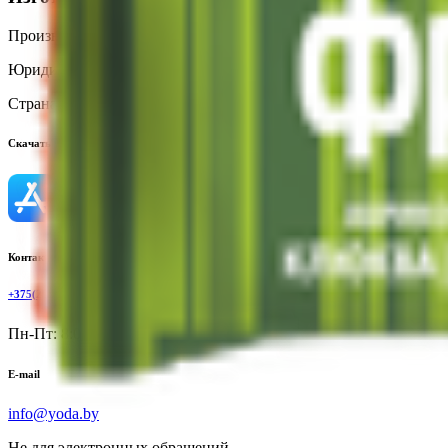
Производитель:
ООО «Белое дерево»
Юридический адрес:
630056, Новосибирская обл., г. Новосибирс
Страна производства:
Россия
Скачать приложение
Контактный телефон
+375(29)6875999
Пн-Пт: 8:00 - 17:00
E-mail
info@yoda.by
Не для электронных обращений