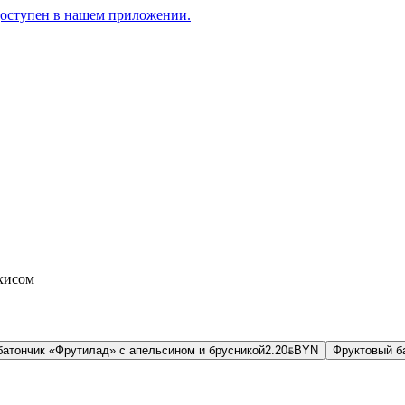
доступен в нашем приложении.
хисом
батончик «Фрутилад» с апельсином и брусникой
2.20
BYN
BYN
Фруктовый б