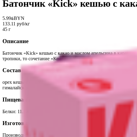
Батончик «Kick» кешью с как
5.99
BYN
BYN
133.11 руб/кг
45 г
Описание
Батончик «Kick» кешью с какао и маслом апельсина в карамел
тропики, то сочетание «Кешью + Какао + Апельсин» — это клас
Состав
орех кешью жареный, солод выпаренный при 40с, сироп топинамб
гималайская розовая
Пищевая ценность на 100г
Белки
:
11.1
Жиры
:
24.4
Углеводы
:
46.7
Калории
:
451.1
Изготовитель
Производитель:
ООО Производственная компания «Фуд Рев»