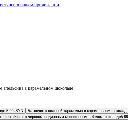
доступен в нашем приложении.
ом апельсина в карамельном шоколаде
ладе
5.99
BYN
BYN
Батончик с соленой карамелью в карамельном шоколаде
тончик «Kick» с черносмородиновым мороженным в белом шоколаде
5.99