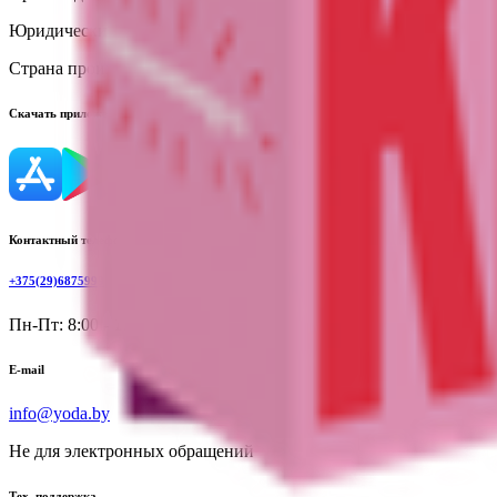
Юридический адрес:
111524, г. Москва, ул. Электродная, д. 2, ст
Страна производства:
Россия
Скачать приложение
Контактный телефон
+375(29)6875999
Пн-Пт: 8:00 - 17:00
E-mail
info@yoda.by
Не для электронных обращений
Тех. поддержка