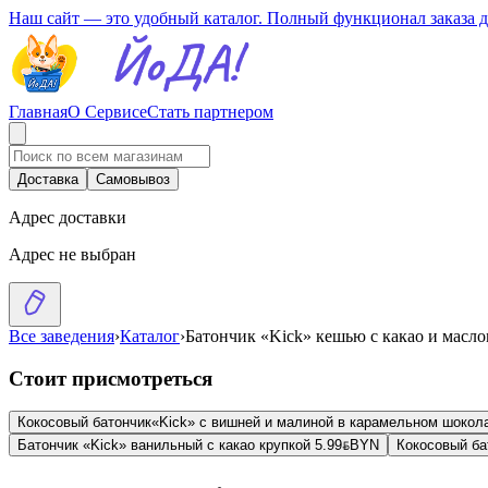
Наш сайт — это удобный каталог. Полный функционал заказа 
Главная
О Сервисе
Стать партнером
Доставка
Самовывоз
Адрес доставки
Адрес не выбран
Все заведения
›
Каталог
›
Батончик «Kick» кешью с какао и масл
Стоит присмотреться
Кокосовый батончик«Kick» с вишней и малиной в карамельном шоко
Батончик «Kick» ванильный с какао крупкой
5.99
BYN
BYN
Кокосовый ба