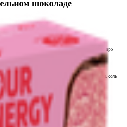
мельном шоколаде
нных в линейке Kick. Если кокосовые варианты — это про
переложенная на язык здорового питания.
ла, какао тертое, какао порошок, масло апельсиновое, соль