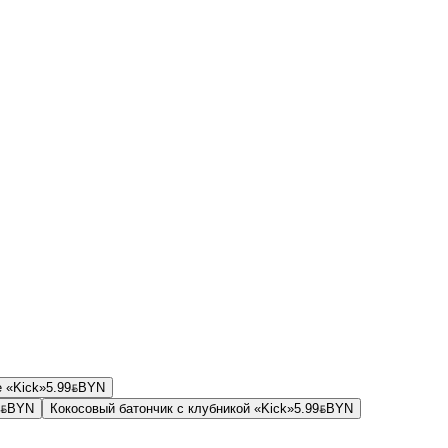
 «Kick»
5.99
BYN
BYN
BYN
BYN
Кокосовый батончик с клубникой «Kick»
5.99
BYN
BYN