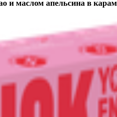
ао и маслом апельсина в кара
ьном шоколаде. Этот батончик считается одним из самых изыска
сика кондитерского искусства (сочетание шоколада и цитруса), 
ура, мука из зеленой гречки, мука кокосовая, масло какао, пане