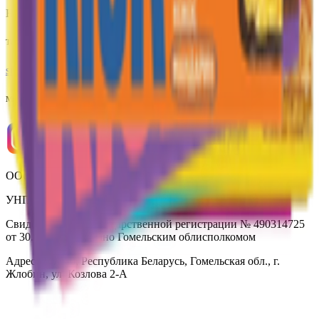
Не для электронных обращений
Тех. поддержка
support@yoda.by
Мы в соцсетях
ООО «Торговая сеть «Продмир»
УНП 490314725
Свидетельство о государственной регистрации № 490314725
от 30.05.2003г выдано Гомельским облисполкомом
Адрес: 247210, Республика Беларусь, Гомельская обл., г.
Жлобин, ул. Козлова 2-А