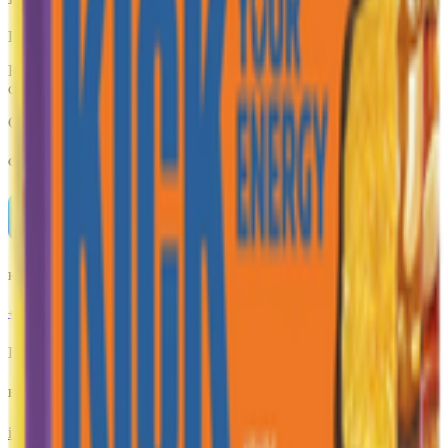
Производитель:
ООО Производственная компания «Фуд Рев»
Юридический адрес:
111524, г. Москва, ул. Электродная, д. 2,
стр. 23, Россия.
Страна производства:
Россия
Скачать приложение
Контактный телефон
+375(29)6875999
Пн-Пт: 8:00 - 17:00
E-mail
info@yoda.by