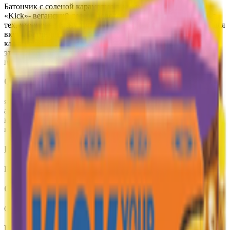
Батончик с соленой карамелью в карамельном шоколаде
«Kick»- веганский десерт нового поколения, созданный для
тех, кто ищет замену традиционным сладостям без ущерба для
вкуса. Батончик сочетает в себе классический дуэт соленой
карамели и нежную глазурь из карамельного шоколада, при
этом в составе отсутствуют рафинированный сахар и
продукты животного происхождения.
Состав
ячменный солод выпаренный при 40с, сироп топинамбура,
арахисовый жареный, соль розовая гималайская, масло какао,
какао тертое, выпаренный сок тростниковый, кокосовая мука,
кешью.
Пищевая ценность на 100г
Белки
:
12.8
Жиры
:
34.8
Углеводы
:
37.8
Калории
:
537.7
Срок годности
Срок годности
:
2 месяца
Изготовитель