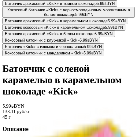
Батончик арахисовый «Kick» в темном шоколаде
5.99
BYN
BYN
Кокосовый батончик «Kick» с черносмородиновым мороженным в
белом шоколаде
5.99
BYN
BYN
Батончик арахисовый «Kick» в ка­ра­мель­ном шо­ко­ла­де
5.99
BYN
BYN
Ба­тон­чик ко­ко­со­вый «Kick» в ка­ра­мель­ном шо­ко­ла­де
5.99
BYN
BYN
Батончик арахисовый «Kick» в белом шоколаде
5.99
BYN
BYN
Кокосовый батончик с клубникой «Kick»
5.99
BYN
BYN
Батончик «Kick» с изюмом и черносливом
5.99
BYN
BYN
Кокосовый батончик с мандарином «Kick»
5.99
BYN
BYN
Батончик с соленой
карамелью в карамельном
шоколаде «Kick»
5.99
BYN
BYN
133.11 руб/кг
45 г
Описание