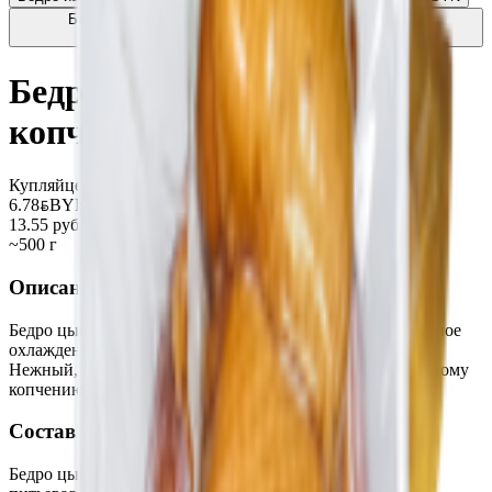
Бедрышки копчено-вареные «Классические» из мяса
птицы
12.40
BYN
BYN
Бедро ЦБ «Классическое»
копчено-вареное
Купляйце Беларускае
6.78
BYN
BYN
13.55 руб/кг
~500 г
Описание
Бедро цыпленка-бройлера «Классическое» копчено-вареное
охлажденное. Ароматные копчености золотистого цвета.
Нежный, сочный вкус, получаемый благодаря натуральному
копчению! Прекрасно подойдет к любому гарниру!
Состав
Бедро цыплят-бройлеров, шприцовочный рассол (вода