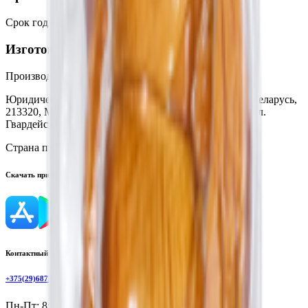
Срок годности
:
24 суток
Изготовитель
Производитель:
ЗАО «Серволюкс Агро»
Юридический адрес:
Филиал «Белмит», Республика Беларусь,
213320, Могилевская обл., Быховский р-н, г. Быхов, ул.
Гвардейская, 2А
Страна производства:
Республика Беларусь
Скачать приложение
Контактный телефон
+375(29)6875999
Пн-Пт: 8:00 - 17:00