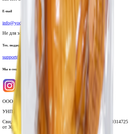
E-mail
info@yoda.by
Не для электронных обращений
Тех. поддержка
support@yoda.by
Мы в соцсетях
ООО «Торговая сеть «Продмир»
УНП 490314725
Свидетельство о государственной регистрации № 490314725
от 30.05.2003г выдано Гомельским облисполкомом