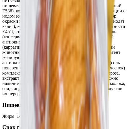
питьевая, соль пищевая выварочная йодированная (соль
пищевая выварочная, йодат калия, агент антислеживающий
Е536), комплексная пищевая добавка для мясной продукции с
йодом (соль пищевая выварочная; консервант и фиксатор
окраски нитрит натрия; агент антислеживающий Е536; йодат
калия), комплексная пищевая добавка (регулятор кислотности
E451i, стабилизатор E450i), комплексная пищевая добавка
(консервант Е262i, регуляторы кислотности (Е341, Е330,
антиокислитель Е301), пищевая добавка (загуститель
(каррагинан из водорослей EUCHEMA)), белок говяжий
животный соединительнотканный, пищевая добавка (агент
желирующий хлорид калия)), пищевая добавка
антиокислитель Е300), комплексная пищевая добавка (соль
поваренная, декстроза, экстракт натуральной специи (чеснок)
комплексная пищевая добавка (соль поваренная, декстроза,
экстракт натуральной специи (перец черный))). Возможно
наличие компонентов, используемых в производстве: молока,
сои, яиц, горницы, злаков, содержащих глютен, и продуктов
их переработки.
Пищевая ценность на 100г
Жиры
:
14
Белки
:
18
Калории
:
200
Углеводы
:
0
Срок годности