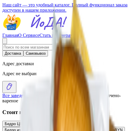
Наш сайт — это удобный каталог. Полный функционал заказа
доступен в нашем приложении.
Главная
О Сервисе
Стать партнерам
Доставка
Самовывоз
Адрес доставки
Адрес не выбран
Все заведения
›
Каталог
›
Бедро ЦБ «Классическое» копчено-
вареное
Стоит присмотреться
Бедро ЦБ копчено-вареное «Аппетитное»
7.41
BYN
BYN
Бедро из мяса птицы «Классическое» копчено-вареное
12.20
BYN
BYN