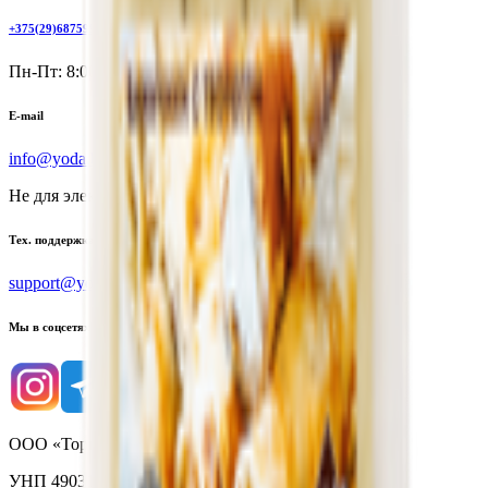
+375(29)6875999
Пн-Пт: 8:00 - 17:00
E-mail
info@yoda.by
Не для электронных обращений
Тех. поддержка
support@yoda.by
Мы в соцсетях
ООО «Торговая сеть «Продмир»
УНП 490314725