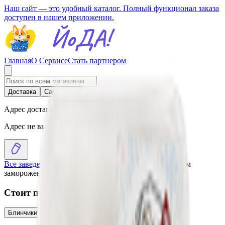
Наш сайт — это удобный каталог. Полный функционал заказа
доступен в нашем приложении.
Главная
О Сервисе
Стать партнером
Доставка
Самовывоз
Адрес доставки
Адрес не выбран
Все заведения
›
Каталог
›
Блинчики с ветчиной и сыром
замороженные
Стоит присмотреться
Блинчики с творогом и изюмом замороженные
5.84
BYN
BYN