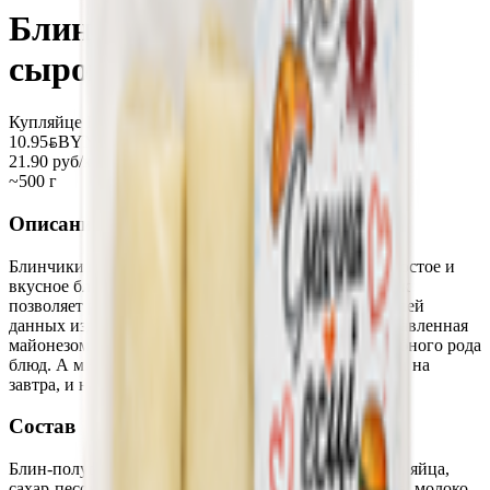
Блинчики с ветчиной и
сыром замороженные
Купляйце Беларускае
10.95
BYN
BYN
21.90 руб/кг
~500 г
Описание
Блинчики всегда были и будут востребованы как простое и
вкусное блюдо. А использование различных начинок
позволяет расширить гамму вкусов для всех ценителей
данных изделий. Начинка из ветчины с сыром, заправленная
майонезом придется по вкусу всем любителям подобного рода
блюд. А мини порция данного блюда будет, кстати, и на
завтра, и на обед, и на ужин.
Состав
Блин-полуфабрикат (оболочка): мука пшеничная в/с, яйца,
сахар-песок, соль йодированная, масло растительное, молоко,