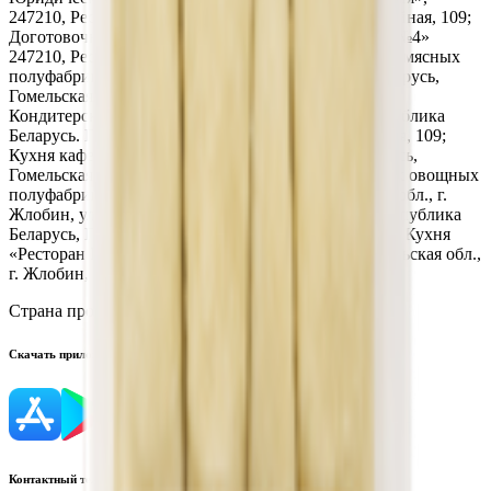
247210, Республика Беларусь, г. Жлобин, ул. Шоссейная, 109;
Доготовочный кондитерский цех «Мир продуктов №4»
247210, Республика Беларусь, ул. К.Маркса, 2г; Цех мясных
полуфабрикатов ТРЦ «3 Желания» Республика Беларусь,
Гомельская обл., г. Жлобин, ул. Шоссейная, 109;
Кондитерский цех ТРЦ «3 Желания», 247210, Республика
Беларусь. Гомельская обл., г. Жлобин, ул. Шоссейная, 109;
Кухня кафе-бистро «3 минуты», Республика Беларусь,
Гомельская обл., г. Жлобин, ул. Шоссейная, 109; Цех овощных
полуфабрикатов, Республика Беларусь, Гомельская обл., г.
Жлобин, ул. Шоссейная, 109; Кухня «Кафе ХЗ», Республика
Беларусь, Гомельская обл., г. Жлобин, мкр.18, д. 6А; Кухня
«Ресторан R&B Crash», Республика Беларусь, Гомельская обл.,
г. Жлобин, ул. Шоссейная, 109А
Страна производства:
Республика Беларусь
Скачать приложение
Контактный телефон