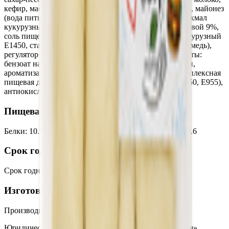
кефир, масло сливочное, ветчина, сыр твердый, яйцо, майонез
(вода питьевая, масло подсолнечное, загуститель крахмал
кукурузный Е1442, уксус для пищевых целей спиртовой 9%,
соль пищевая йодированная, эмульгатор крахмал кукурузный
Е1450, стабилизатор (гуровая камедь, ксантановая камедь),
регулятор кислотности лимонная кислота, консерванты:
бензоат натрия, сорбат калия; краситель Бета-каротин,
ароматизатор пищевой натуральный «Горчица», комплексная
пищевая добавка (сахароза, подсластители: Е954, Е950, Е955),
антиокислитель Е385, соль.
Пищевая ценность на 100г
Белки
:
10.93
Жиры
:
12.63
Углеводы
:
24.1
Калории
:
289.6
Срок годности
Срок годности
:
30 суток
Изготовитель
Производитель:
ООО «Торговая сеть «Продмир»
Юридический адрес:
Кондитерский цех «Три желания»,