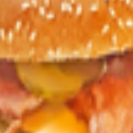
 Республика Беларусь, г. Жлобин, ул. Шоссейная, 109; Доготов
катов ТРЦ «3 Желания» Республика Беларусь, Гомельская обл., г
обин, ул. Шоссейная, 109; Кухня кафе-бистро «3 минуты», Респуб
обл., г. Жлобин, ул. Шоссейная, 109; Кухня «Кафе ХЗ», Республи
г. Жлобин, ул. Шоссейная, 109А