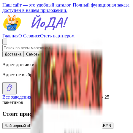
Наш сайт — это удобный каталог. Полный функционал заказа
доступен в нашем приложении.
Главная
О Сервисе
Стать партнером
Доставка
Самовывоз
Адрес доставки
Адрес не выбран
Все заведения
›
Каталог
›
Чайное ассорти «DALAI» 25
пакетиков
Стоит присмотреться
Чай черный «DALAI» Rich Bergamot 25 пакетиков
4.35
BYN
BYN