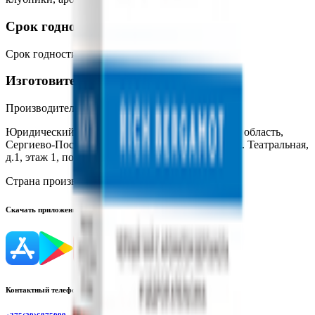
Срок годности
Срок годности
:
36 месяцев
Изготовитель
Производитель:
ООО «Мал Ком»
Юридический адрес:
141321, Россия, Московская область,
Сергиево-Посадский район, г. Краснозаводск, ул. Театральная,
д.1, этаж 1, помещение 20,23,26.
Страна производства:
Россия
Скачать приложение
Контактный телефон