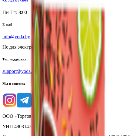
+375(29)6875999
Пн-Пт: 8:00 - 17:00
E-mail
info@yoda.by
Не для электронных обращений
Тех. поддержка
support@yoda.by
Мы в соцсетях
ООО «Торговая сеть «Продмир»
УНП 490314725