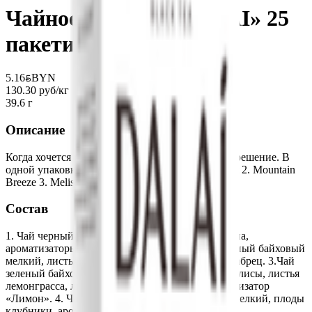
Чайное ассорти «DALAI» 25
пакетиков
5.16
BYN
BYN
130.30 руб/кг
39.6 г
Описание
Когда хочется все и сразу, ассорти — идеальное решение. В
одной упаковке 4 разных вкуса: 1. Rich Bergamot 2. Mountain
Breeze 3. Melissa Lemon 4. Strawberry Fresh
Состав
1. Чай черный байховый мелкий, цедра апельсина,
ароматизаторы «Бергамот», «Лимон» 2. Чай черный байховый
мелкий, листья мяты, ароматизатор «Персик», чабрец. 3.Чай
зеленый байховый китайский мелкий, листья мелисы, листья
лемонграсса, листья мяты, цедра лимона, ароматизатор
«Лимон». 4. Чай зеленый байховый китайский мелкий, плоды
клубники, ароматизатор «Клубника».