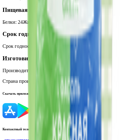
Пищевая ценность на 100г
Белки
:
24
Жиры
:
1.5
Углеводы
:
52.02
Калории
:
284
Срок годности
Срок годности
:
Не ограничен
Изготовитель
Производитель:
ООО «Русский хлеб»
Страна производства:
Россия
Скачать приложение
Контактный телефон