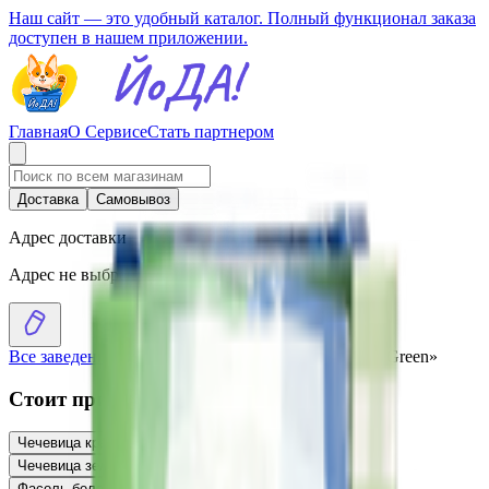
Наш сайт — это удобный каталог. Полный функционал заказа
доступен в нашем приложении.
Главная
О Сервисе
Стать партнером
Доставка
Самовывоз
Адрес доставки
Адрес не выбран
Все заведения
›
Каталог
›
Чечевица зеленая «Ecoline Green»
Стоит присмотреться
Чечевица красная «Националь»
4.72
BYN
BYN
Чечевица зеленая «Националь»
6.40
BYN
BYN
Фасоль белая «Эколайн GREEN»
9.45
BYN
BYN