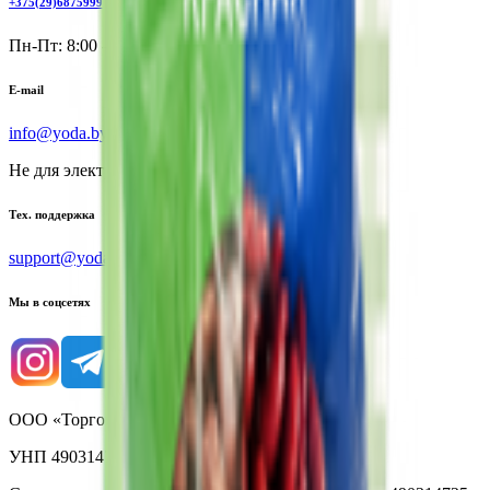
+375(29)6875999
Пн-Пт: 8:00 - 17:00
E-mail
info@yoda.by
Не для электронных обращений
Тех. поддержка
support@yoda.by
Мы в соцсетях
ООО «Торговая сеть «Продмир»
УНП 490314725