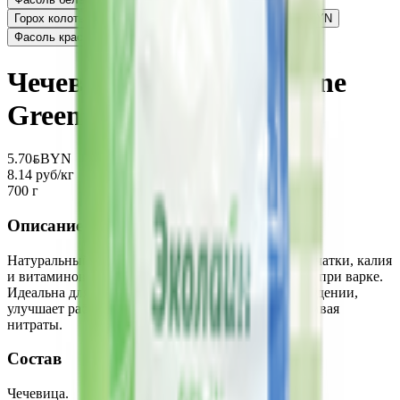
Горох колотый «Эколайн» в пакетиках для варки
3.00
BYN
BYN
Фасоль красная «Эколайн GREEN»
9.00
BYN
BYN
Чечевица зеленая «Ecoline
Green»
5.70
BYN
BYN
8.14 руб/кг
700 г
Описание
Натуральный источник растительного белка, клетчатки, калия
и витаминов группы B, который сохраняет форму при варке.
Идеальна для гарниров и салатов, помогает в похудении,
улучшает работу кишечника и сосудов, не накапливая
нитраты.
Состав
Чечевица.