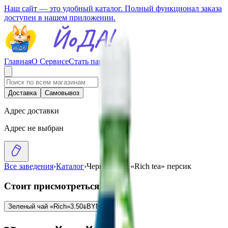
Наш сайт — это удобный каталог. Полный функционал заказа
доступен в нашем приложении.
Главная
О Сервисе
Стать партнером
Доставка
Самовывоз
Адрес доставки
Адрес не выбран
Все заведения
›
Каталог
›
Черный чай «Rich tea» персик
Стоит присмотреться
Зеленый чай «Rich»
3.50
BYN
BYN