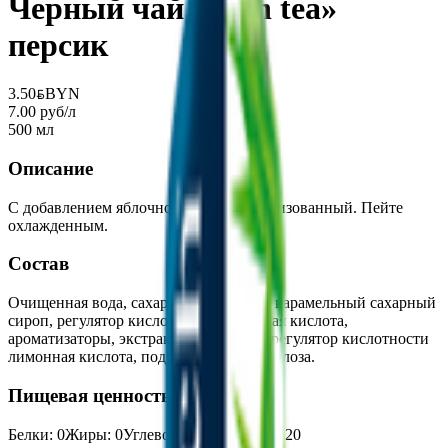
Черный чай «Rich tea»
персик
3.50
BYN
BYN
7.00 руб/л
500 мл
Описание
С добавлением яблочного сока. Пастеризованный. Пейте
охлажденным.
Состав
Очищенная вода, сахар яблочный сок, карамельный сахарный
сироп, регулятор кислотности лимонная кислота,
ароматизаторы, экстракт черного чая, регулятор кислотности
лимонная кислота, подсластитель сукралоза.
Пищевая ценность на 100г
Белки
:
0
Жиры
:
0
Углеводы
:
4.9
Калории
:
20