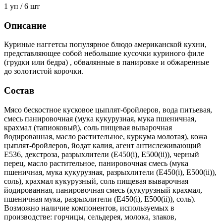
1 уп / 6 шт
Описание
Куриные наггетсы популярное блюдо американской кухни,
представляющее собой небольшие кусочки куриного филе
(грудки или бедра) , обвалянные в панировке и обжаренные
до золотистой корочки.
Состав
Мясо бескостное кусковое цыплят-бройлеров, вода питьевая,
смесь панировочная (мука кукурузная, мука пшеничная,
крахмал (тапиоковый), соль пищевая выварочная
йодированная, масло растительное, куркума молотая), кожа
цыплят-бройлеров, йодат калия, агент антислеживающий
E536, декстроза, разрыхлители (E450(i), E500(ii)), черный
перец, масло растительное, панировочная смесь (мука
пшеничная, мука кукурузная, разрыхлители (E450(i), E500(ii)),
соль), крахмал кукурузный, соль пищевая выварочная
йодированная, панировочная смесь (кукурузный крахмал,
пшеничная мука, разрыхлители (E450(i), E500(ii)), соль).
Возможно наличие компонентов, используемых в
производстве: горчицы, сельдерея, молока, злаков,