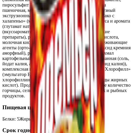
пиросульфит натрия), краситель (куркумин)), мука
пшеничная, масла растительные*, крахмал кукурузный
экструзионный, комплексная пищевая добавка «Тако с
халапеньо» (мука пшеничная, соль, усилитель вкуса и аромата
(глутамат натрия 1-замещенный), ароматизаторы
(вкусоароматические вещества, вкусоароматические
препараты), регуляторы кислотности (лимонная кислота,
молочная кислота, лактат кальция), сахар, антислеживающие
агенты (орто-фосфат кальция 3-замещенный, диоксид кремния
аморфный), растительное масло (пальмовое)), крахмал
картофельный, соль поваренная пищевая йодированная (соль,
йодат калия, агент антислеживающий (ферроцианид калия)),
комплексная пищевая добавка краситель «Биокол Хлорофилл»
(эмульгатор Е433, краситель (медные комплексы
хлорофиллинов)), эмульгатор (моно- и диглицериды жирных
кислот). Продукт может содержать незначительное количество
горчицы, сельдерея, сои, молочных, ракообразных и рыбных
продуктов.
Пищевая ценность на 100г
Белки
:
5
Жиры
:
20
Углеводы
:
58
Калории
:
430
Срок годности