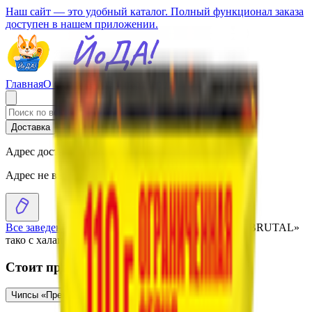
Наш сайт — это удобный каталог. Полный функционал заказа
доступен в нашем приложении.
Главная
О Сервисе
Стать партнером
Доставка
Самовывоз
Адрес доставки
Адрес не выбран
Все заведения
›
Каталог
›
Чипсы картофельные «Just BRUTAL»
тако с халапеньо
Стоит присмотреться
Чипсы «Премьер» со вкусом «Том Ям»
3.48
BYN
BYN