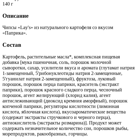
140 г
Описание
Чипсы «Lay's» из натурального картофеля со вкусом
«Паприка».
Состав
Картофель, растительные масла*, комплексная пищевая
добавка [мука пшеничная, соль, порошок молочной
сыворотки, сахар, усилители вкуса и аромата (глутамат натрия
1-замещенный, 5'рибонуклеотиды натрия 2-замещенные,
5'гуанилат натрия 2-замещенный), фруктоза, луковый
порошок, порошок перца паприки, краситель (экстракт
паприки), порошок красного сладкого перца, чесночный
порошок, агент желирующий (хлорид калия), агент
антислеживающий (диоксид кремния аморфный), порошок
копченой паприки, регуляторы кислотности (лимонная
кислота, яблочная кислота), вкусоароматические вещества
(содержат экстракты стручкового и черного перца),
антиокислитель (экстракты розмарина)]. Продукт может
содержать незначительное количество сои, порошков рыбы,
морепродуктов, ракообразных, горчицы.