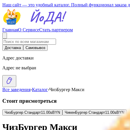
Наш сайт — это удобный каталог. Полный функционал заказа 
Главная
О Сервисе
Стать партнером
Доставка
Самовывоз
Адрес доставки
Адрес не выбран
Все заведения
›
Каталог
›
ЧизБургер Макси
Стоит присмотреться
ЧизБургер Стандарт
11.00
BYN
BYN
ЧикенБургер Стандарт
11.00
BYN
BYN
ЧизБургер Макси