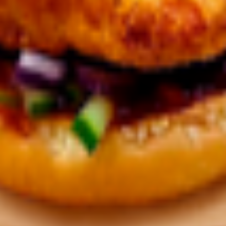
л., г.Жлобин, ул.Первомайская, д.59а; 247210, Республика Белару