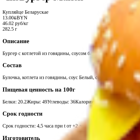
Купляйце Беларускае
13.00
BYN
BYN
46.02 руб/кг
282.5 г
Описание
Бургер с котлетой из говядины, соусом барбекю, маринованного
Состав
Булочка, котлета из говядины, соус Белый, соус Барбекю, огуре
Пищевая ценность на 100г
Белки
:
20.2
Жиры
:
49
Углеводы
:
36
Калории
:
798
Срок годности
Срок годности
:
4,5 часа при t от +2 до +6°С с момента пригото
Изготовитель