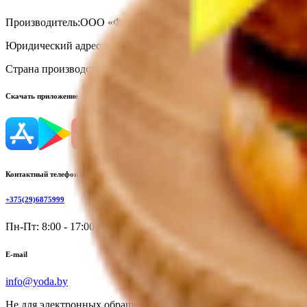
Производитель:
ООО «Формула-Едим»
Юридический адрес:
247210, Республика Беларусь, Гомельская об
Страна производства:
Республика Беларусь
Скачать приложение
Контактный телефон
+375(29)6875999
Пн-Пт: 8:00 - 17:00
E-mail
info@yoda.by
Не для электронных обращений