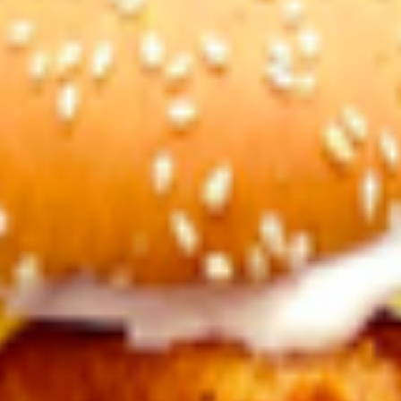
 лука и сыра.
ц, томат, сыр, лук маринованный.
вления