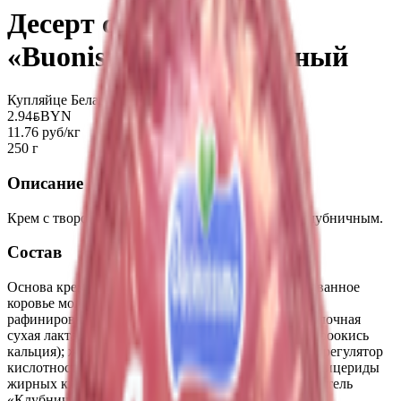
Десерт с творогом
«Buonissimo» клубничный
Купляйце Беларускае
2.94
BYN
BYN
11.76 руб/кг
250 г
Описание
Крем с творогом двухслойный с наполнителем клубничным.
Состав
Основа крема с творогом (вода; творог(нормализованное
коровье молоко, закваска);сахар; масло кокосовое
рафинированное дезодорированное; сыворотка молочная
сухая лактатсодержащая (сыворотка молочная, гидроокись
кальция); желатин, стабилизатор- камедь гуаровая; регулятор
кислотности-кислота лимонная; эмульгатор-моноглицериды
жирных кислот; консервант-сорбат калия); наполнитель
«Клубничный» (вода, сахар, клубника мороженная,