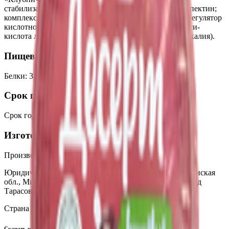
стабилизаторы дикрахмаладипат ацетилированный, пектин;
комплексная пищевая добавка (краситель кармины, регулятор
кислотности-гидроксид калия), регулятор кислотности-
кислота лимонная, ароматизатор, консервант-сорбат калия).
Пищевая ценность на 100г
Белки
:
3.5
Жиры
:
5
Углеводы
:
16
Калории
:
210
Срок годности
Срок годности
:
150 суток
Изготовитель
Производитель:
ООО «ГМС ПРО»
Юридический адрес:
223018, Республика Беларусь, Минская
обл., Минский р-н, с/с Ждановичский, д. Тарасово, пр-д
Тарасовский, д. 2
Страна производства:
Республика Беларусь
Скачать приложение