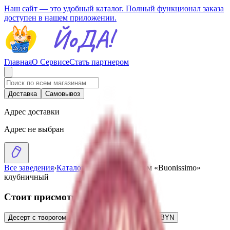
Наш сайт — это удобный каталог. Полный функционал заказа
доступен в нашем приложении.
Главная
О Сервисе
Стать партнером
Доставка
Самовывоз
Адрес доставки
Адрес не выбран
Все заведения
›
Каталог
›
Десерт с творогом «Buonissimo»
клубничный
Стоит присмотреться
Десерт с творогом «Buonissimo» вишневый
2.94
BYN
BYN