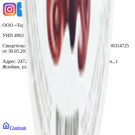
ООО «Торговая сеть «Продмир»
УНП 490314725
Свидетельство о государственной регистрации № 490314725
от 30.05.2003г выдано Гомельским облисполкомом
Адрес: 247210, Республика Беларусь, Гомельская обл., г.
Жлобин, ул. Козлова 2-А
Главная