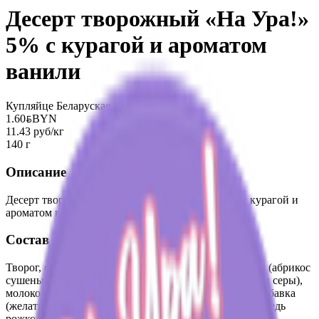
Десерт творожный «На Ура!»
5% с курагой и ароматом
ванили
Купляйце Беларускае
1.60
BYN
BYN
11.43 руб/кг
140 г
Описание
Десерт творожный пастеризованный «На Ура!» с курагой и
ароматом ванили. Массовая доля жира 5%
Состав
Творог, сыворотка молочная, сахар, сушеные фрукты (абрикос
сушеный, (курага), рисовая мука, консервант диоксид серы),
молоко сухое обезжиренное, комплексная пищевая добавка
(желатин пищевой, загустители: гуаровая камедь, камедь
рожкового дерева), регулятор кислотности - лимонная