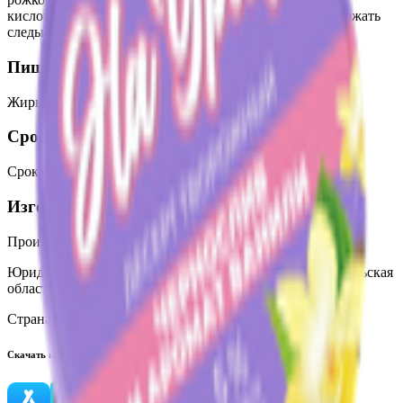
кислота, ароматизатор пищевой Ванилин. Может содержать
следы глютена.
Пищевая ценность на 100г
Жиры
:
5
Белки
:
5.7
Калории
:
135.4
Углеводы
:
16.9
Срок годности
Срок годности
:
21 суток
Изготовитель
Производитель:
КПУП «Мозырские молочные продукты»
Юридический адрес:
247760, Республика Беларусь, Гомельская
область, г. Мозырь, ул. Пролетарская, 114
Страна производства:
Республика Беларусь
Скачать приложение