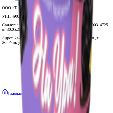
ООО «Торговая сеть «Продмир»
УНП 490314725
Свидетельство о государственной регистрации № 490314725
от 30.05.2003г выдано Гомельским облисполкомом
Адрес: 247210, Республика Беларусь, Гомельская обл., г.
Жлобин, ул. Козлова 2-А
Главная