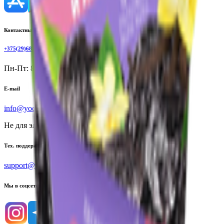
Контактный телефон
+375(29)6875999
Пн-Пт: 8:00 - 17:00
E-mail
info@yoda.by
Не для электронных обращений
Тех. поддержка
support@yoda.by
Мы в соцсетях