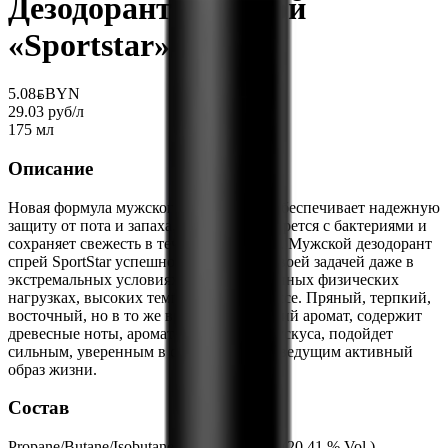
Дезодорант мужской
«Sportstar» ultra
5.08
BYN
BYN
29.03 руб/л
175 мл
Описание
Новая формула мужского дезодоранта обеспечивает надежную
защиту от пота и запаха, эффективно борется с бактериями и
сохраняет свежесть в течение всего дня. Мужской дезодорант
спрей SportStar успешно справится со своей задачей даже в
экстремальных условиях - при повышенных физических
нагрузках, высоких температурах, стрессе. Пряный, терпкий,
восточный, но в то же время освежающий аромат, содержит
древесные ноты, аромат пряностей и мускуса, подойдет
сильным, уверенным в себе мужчинам ведущим активный
образ жизни.
Состав
Propane/Butane/Isobutane, Alcohol Denat. (20,41 % Vol.),