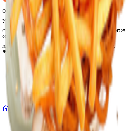
ООО «Торговая сеть «Продмир»
УНП 490314725
Свидетельство о государственной регистрации № 490314725
от 30.05.2003г выдано Гомельским облисполкомом
Адрес: 247210, Республика Беларусь, Гомельская обл., г.
Жлобин, ул. Козлова 2-А
Главная