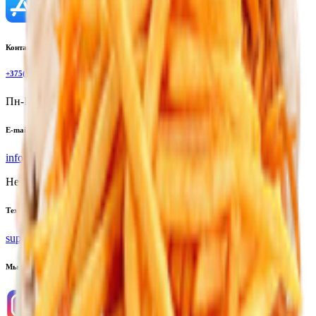
Контактный телефон
+375(29)6875999
Пн-Пт: 8:00 - 17:00
E-mail
info@yoda.by
Не для электронных обращений
Тех. поддержка
support@yoda.by
Мы в соцсетях