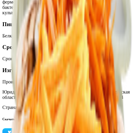
ферментный препарат микробного происхождения,
бактериальная закваска термофильных и мезофильных
культур. Продукт упакован под вакуумом.
Пищевая ценность на 100г
Белки
:
22
Жиры
:
20
Углеводы
:
2
Калории
:
250
Срок годности
Срок годности
:
150 суток
Изготовитель
Производитель:
ОАО «Туровский молочный комбинат»
Юридический адрес:
247980, Республика Беларусь, Гомельская
область, Житковичский район, г. Туров, ул. Ленинская, 154
Страна производства:
Республика Беларусь
Скачать приложение