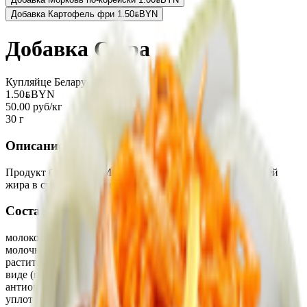
Добавка Картофель фри
1.50
BYN
BYN
Добавка Сыра
Купляйце Беларускае
1.50
BYN
BYN
50.00 руб/кг
30 г
Описание
Продукт белковый «Моцарелла Пицца» с массовой долей
жира в сухом веществе 45 %.
Состав
молоко пастеризованное обезжиренное, заменитель
молочного жира (рафинированные дезодорированные
растительные масла в натуральном и модифицированном
виде (пальмовое масло и его фракции, подсолнечное),
антиокислитель концентрат смеси токоферолов), соль,
уплотнитель — хлорид кальция, молокосвертывающий