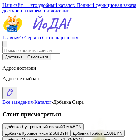
Наш сайт — это удобный каталог. Полный функционал заказа
доступен в нашем приложении.
Главная
О Сервисе
Стать партнером
Доставка
Самовывоз
Адрес доставки
Адрес не выбран
Все заведения
›
Каталог
›
Добавка Сыра
Стоит присмотреться
Добавка Лук репчатый свежий
0.50
BYN
BYN
Добавка Куриное мясо
2.50
BYN
BYN
Добавка Грибов
1.50
BYN
BYN
Добавка Морковь по-корейски
1.00
BYN
BYN