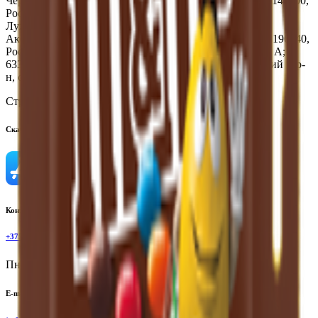
Чердаклинский р-н, рп. Чердаклы, ул. Степная, зд. 20; 142800,
Россия, Московская обл., г.о. Ступино, г. Ступино, ул.
Лужниковская. д. 2; Россия, 346714, Ростовская обл.,
Аксайский р-н, ст-ца Грушевская, ул. Марсово поле,1; 196140,
Россия, г. Сантк-Петербург, Пулковское, Ш., д. 48, лит. А;
633100, Россия, Новосибирская область, Новосибирский м.р-
н, с.п. Толмачевский с/с, платф. 3307, км, д. 15
Страна производства:
Россия
Скачать приложение
Контактный телефон
+375(29)6875999
Пн-Пт: 8:00 - 17:00
E-mail