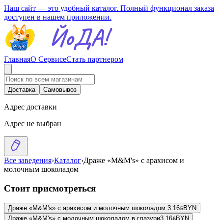
Наш сайт — это удобный каталог. Полный функционал заказа
доступен в нашем приложении.
Главная
О Сервисе
Стать партнером
Доставка
Самовывоз
Адрес доставки
Адрес не выбран
Все заведения
›
Каталог
›
Драже «M&M's» с арахисом и
молочным шоколадом
Стоит присмотреться
Драже «M&M's» с арахисом и молочным шоколадом
3.16
BYN
BYN
Драже «M&M's» с молочным шоколадом в глазури
3.16
BYN
BYN