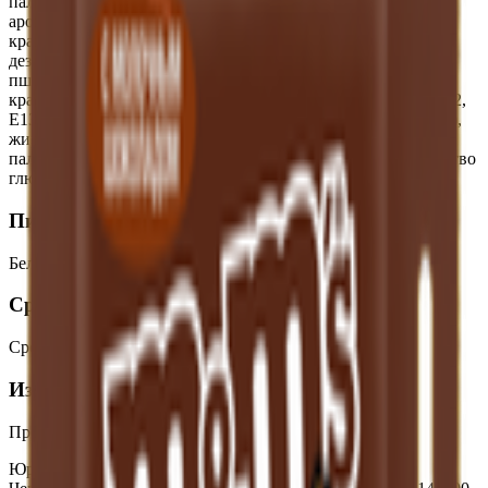
пальмовое, масло ши), эмульгатор (соевый лецитин),
ароматизаторы (ванилин, масляная кислота)); сахар, арахис,
крахмал кукурузный, масло пальмовое рафинированное
дезодорированное, глюкозный сироп (кукурузный,
пшеничный), загуститель (декстрин), крахмал рисовый,
красители (красный свекольный, куркумин, каротины, Е172,
Е133, карбонат кальция), глазирователь ( воск карнаубский),
жир специального назначения (масло кокосовое, масло
пальмоядровое). Может содержать незначительное количество
глютена ячменя.
Пищевая ценность на 100г
Белки
:
9.3
Жиры
:
24.6
Углеводы
:
60
Калории
:
504
Срок годности
Срок годности
:
8 месяцев
Изготовитель
Производитель:
ООО «Марс»
Юридический адрес:
433400, Россия, Ульяновская обл.,