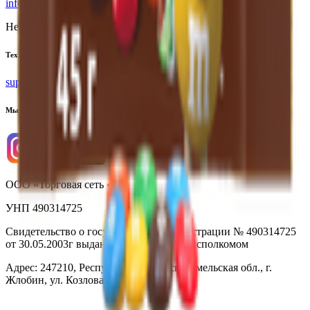
info@yoda.by
Не для электронных обращений
Тех. поддержка
support@yoda.by
Мы в соцсетях
ООО «Торговая сеть «Продмир»
УНП 490314725
Свидетельство о государственной регистрации № 490314725
от 30.05.2003г выдано Гомельским облисполкомом
Адрес: 247210, Республика Беларусь, Гомельская обл., г.
Жлобин, ул. Козлова 2-А