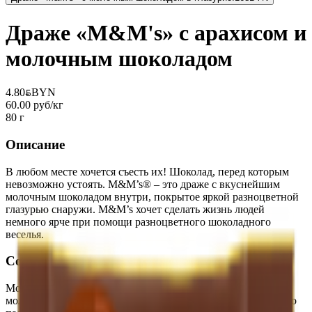
Драже «M&M's» с арахисом и
молочным шоколадом
4.80
BYN
BYN
60.00 руб/кг
80 г
Описание
В любом месте хочется съесть их! Шоколад, перед которым
невозможно устоять. M&M’s® – это драже с вкуснейшим
молочным шоколадом внутри, покрытое яркой разноцветной
глазурью снаружи. M&M’s хочет сделать жизнь людей
немного ярче при помощи разноцветного шоколадного
веселья.
Состав
Молочный шоколад (сахар, какао тертое, сухое цельное
молоко, лактоза, какао масло, эквивалент масла какао (масло