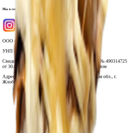
Мы в соцсетях
ООО «Торговая сеть «Продмир»
УНП 490314725
Свидетельство о государственной регистрации № 490314725
от 30.05.2003г выдано Гомельским облисполкомом
Адрес: 247210, Республика Беларусь, Гомельская обл., г.
Жлобин, ул. Козлова 2-А