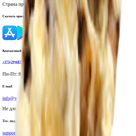
Страна производства:
Республика Беларусь
Скачать приложение
Контактный телефон
+375(29)6875999
Пн-Пт: 8:00 - 17:00
E-mail
info@yoda.by
Не для электронных обращений
Тех. поддержка
support@yoda.by