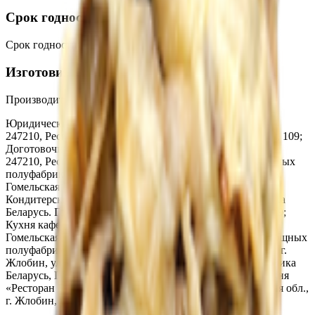
Срок годности
Срок годности
:
+2°С до +6°С не более 24 часов.
Изготовитель
Производитель:
ООО «Торговая сеть «Продмир»
Юридический адрес:
Кондитерский цех «Три желания»,
247210, Республика Беларусь, г. Жлобин, ул. Шоссейная, 109;
Доготовочный кондитерский цех «Мир продуктов №4»
247210, Республика Беларусь, ул. К.Маркса, 2г; Цех мясных
полуфабрикатов ТРЦ «3 Желания» Республика Беларусь,
Гомельская обл., г. Жлобин, ул. Шоссейная, 109;
Кондитерский цех ТРЦ «3 Желания», 247210, Республика
Беларусь. Гомельская обл., г. Жлобин, ул. Шоссейная, 109;
Кухня кафе-бистро «3 минуты», Республика Беларусь,
Гомельская обл., г. Жлобин, ул. Шоссейная, 109; Цех овощных
полуфабрикатов, Республика Беларусь, Гомельская обл., г.
Жлобин, ул. Шоссейная, 109; Кухня «Кафе ХЗ», Республика
Беларусь, Гомельская обл., г. Жлобин, мкр.18, д. 6А; Кухня
«Ресторан R&B Crash», Республика Беларусь, Гомельская обл.,
г. Жлобин, ул. Шоссейная, 109А