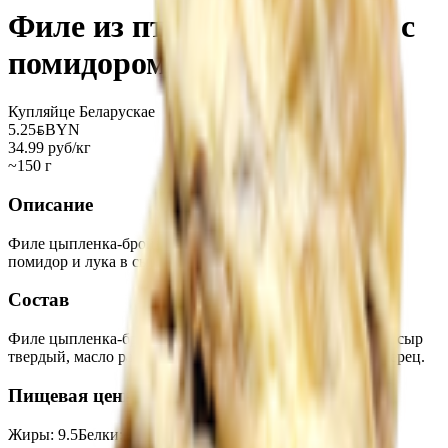
Филе из птицы запеченное с
помидором
Купляйце Беларускае
5.25
BYN
BYN
34.99 руб/кг
~150 г
Описание
Филе цыпленка-бройлера запеченное под шапочкой из
помидор и лука в сыре.
Состав
Филе цыпленка-бройлера, томат свежий, лук репчатый, сыр
твердый, масло растительное, соус майонезный, соль, перец.
Пищевая ценность на 100г
Жиры
:
9.5
Белки
:
26
Калории
:
150
Углеводы
:
2.5