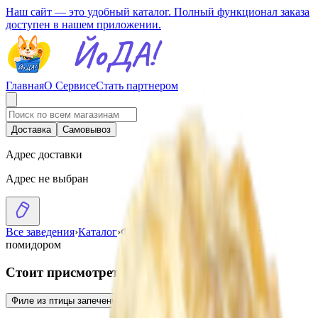
Наш сайт — это удобный каталог. Полный функционал заказа
доступен в нашем приложении.
Главная
О Сервисе
Стать партнером
Доставка
Самовывоз
Адрес доставки
Адрес не выбран
Все заведения
›
Каталог
›
Филе из птицы запеченное с
помидором
Стоит присмотреться
Филе из птицы запеченное с грибами
5.25
BYN
BYN