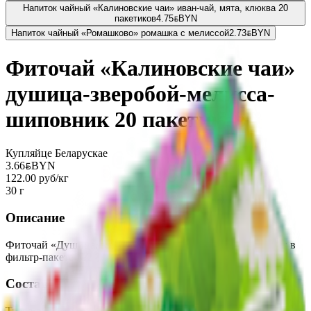
Напиток чайный «Калиновские чаи» иван-чай, мята, клюква 20
пакетиков
4.75
BYN
BYN
Напиток чайный «Ромашково» ромашка с мелиссой
2.73
BYN
BYN
Фиточай «Калиновские чаи»
душица-зверобой-мелисса-
шиповник 20 пакетиков
Купляйце Беларускае
3.66
BYN
BYN
122.00 руб/кг
30 г
Описание
Фиточай «Душица, зверобой, мелисса, шиповник», по 1,5г в
фильтр-пакете №20 в пачке.
Состав
Трава душицы, трава зверобоя, трава мелиссы лекарственной,