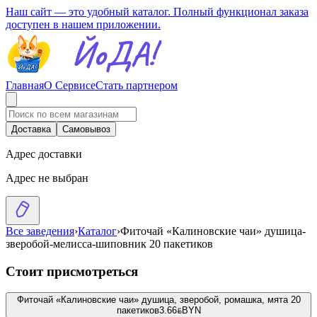
Наш сайт — это удобный каталог. Полный функционал заказа
доступен в нашем приложении.
Главная
О Сервисе
Стать партнером
Доставка
Самовывоз
Адрес доставки
Адрес не выбран
Все заведения
›
Каталог
›
Фиточай «Калиновские чаи» душица-
зверобой-мелисса-шиповник 20 пакетиков
Стоит присмотреться
Фиточай «Калиновские чаи» душица, зверобой, ромашка, мята 20
пакетиков
3.66
BYN
BYN