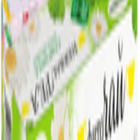
плоды шиповника.
Срок годности
Срок годности
:
2 года
Изготовитель
Производитель:
ООО «Калина»
Юридический адрес:
Республика Беларусь, 211019, Витебская
обл., Оршанский р-н, Пищаловский с/с, д. Пищалово, ул.
Лесная, д. 2/1
Страна производства:
Республика Беларусь
Скачать приложение
Контактный телефон