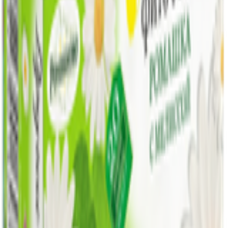
+375(29)6875999
Пн-Пт: 8:00 - 17:00
E-mail
info@yoda.by
Не для электронных обращений
Тех. поддержка
support@yoda.by
Мы в соцсетях
ООО «Торговая сеть «Продмир»
УНП 490314725