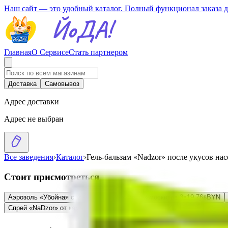
Наш сайт — это удобный каталог. Полный функционал заказа 
Главная
О Сервисе
Стать партнером
Доставка
Самовывоз
Адрес доставки
Адрес не выбран
Все заведения
›
Каталог
›
Гель-бальзам «Nadzor» после укусов на
Стоит присмотреться
Аэрозоль «Убойная сила» от комаров-мошек-москитов 3в1
9.76
BYN
BYN
Спрей «NaDzor» от камаров-москитов-мошек
5.19
BYN
BYN