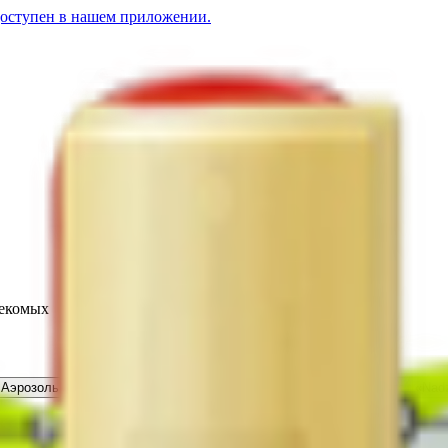
доступен в нашем приложении.
секомых
Аэрозоль «Убойная сила» от клещей-комаров
9.45
BYN
BYN
Браслет «Nadz