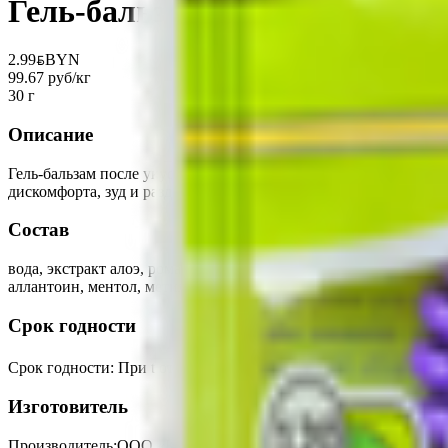
Гель-бальзам «Nadzor» после
2.99
BYN
BYN
99.67 руб/кг
30 г
Описание
Гель-бальзам после укусов для взрослых Nadzor 30 гр. Гель-б
дискомфорта, зуд и раздражение.
Состав
вода, экстракт алоэ, ромашки, череды, зверобоя, пропиленгли
аллантоин, ментол, метилхлороизотиазолинон, парфюмерная ко
Срок годности
Срок годности
:
При t от 0℃ до +30℃-36 месяцев
Изготовитель
Производитель:
ООО «Корсарус»