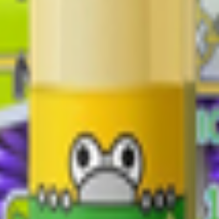
 укусов насекомых
альзам избавляет от неприятных последствий после укусов насек
коль, ПЭГ-40 гидрогенизированное касторовое масло, ланолин, к
мпозиция, линалоол, бензилсалицилат, CL19140, CL42090.