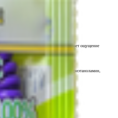
омых. Средство быстро и эффективно снимает ощущение
априлик/каприк триглицерид, карбопол, триэтаноламин,