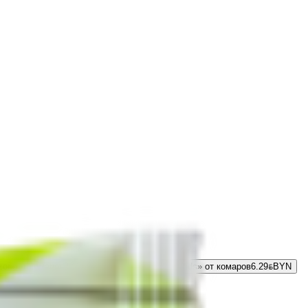
or» от комаров
2.12
BYN
BYN
Спрей «NaDzor kids» от комаров
6.29
BYN
BYN