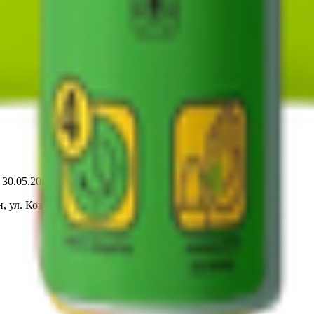
т 30.05.2003г выдано Гомельским облисполкомом
, ул. Козлова 2-А