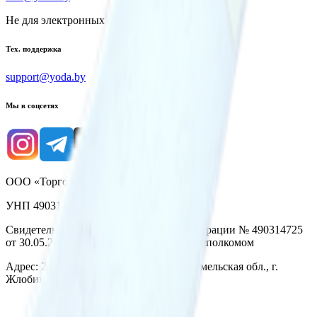
Не для электронных обращений
Тех. поддержка
support@yoda.by
Мы в соцсетях
ООО «Торговая сеть «Продмир»
УНП 490314725
Свидетельство о государственной регистрации № 490314725
от 30.05.2003г выдано Гомельским облисполкомом
Адрес: 247210, Республика Беларусь, Гомельская обл., г.
Жлобин, ул. Козлова 2-А