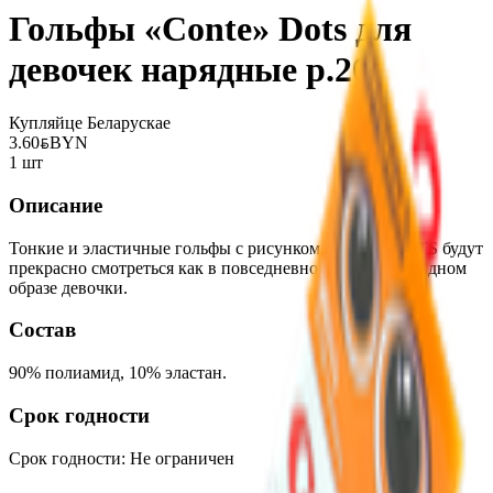
Гольфы «Conte» Dots для
девочек нарядные р.20
Купляйце Беларускае
3.60
BYN
BYN
1 шт
Описание
Тонкие и эластичные гольфы с рисунком «точки» DOTS будут
прекрасно смотреться как в повседневном, так и в нарядном
образе девочки.
Состав
90% полиамид, 10% эластан.
Срок годности
Срок годности
:
Не ограничен