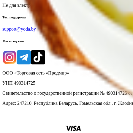
Не для электронных обращений
Тех. поддержка
support@yoda.by
Мы в соцсетях
ООО «Торговая сеть «Продмир»
УНП 490314725
Свидетельство о государственной регистрации № 490314725 о
Адрес: 247210, Республика Беларусь, Гомельская обл., г. Жлобин