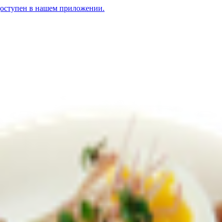
доступен в нашем приложении.
о свининой
24.90
BYN
BYN
Горячая сковородочка с говядиной
24.90
BYN
BYN
Б