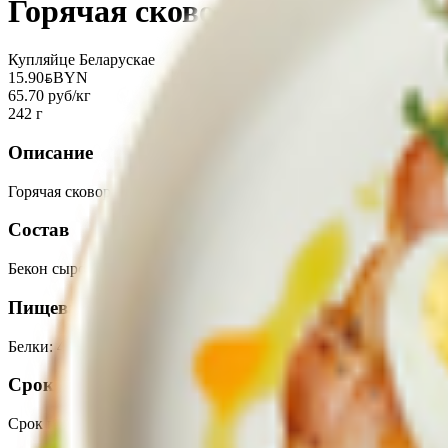
Горячая сковородочка с беко
Купляйце Беларускае
15.90
BYN
BYN
65.70 руб/кг
242 г
Описание
Горячая сковородочка с беконом.
Состав
Бекон сырокопченый, чеснок, лук репчатый красный, шампиньо
Пищевая ценность на 100г
Белки
:
4
Жиры
:
47
Углеводы
:
5
Калории
:
454
Срок годности
Срок годности
:
12 часов