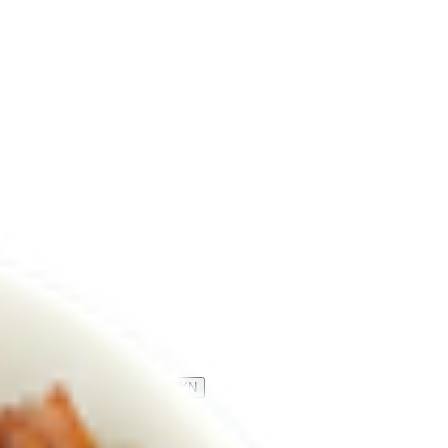
ургер «Горячая цыпа»
14.90
BYN
BYN