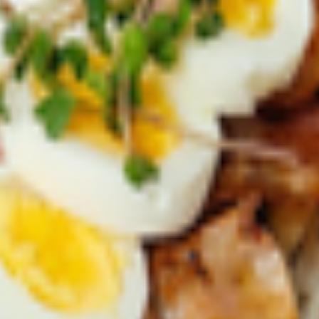
ном
ны, картофель, майонез, сыр Пармезан.