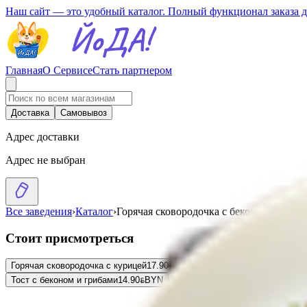
Наш сайт — это удобный каталог. Полный функционал заказа 
Главная
О Сервисе
Стать партнером
Доставка
Самовывоз
Адрес доставки
Адрес не выбран
Все заведения
›
Каталог
›
Горячая сковородочка с беконом
Стоит присмотреться
Горячая сковородочка с курицей
17.90
BYN
BYN
Горячая сковородочка с
Тост с беконом и грибами
14.90
BYN
BYN