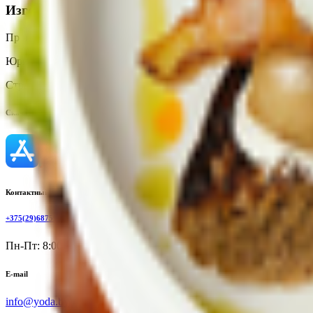
Изготовитель
Производитель:
ООО «КУРИТСА»
Юридический адрес:
247210, микрорайон 18, д. 6 А, г. Жлобин
Страна производства:
Республика Беларусь
Скачать приложение
Контактный телефон
+375(29)6875999
Пн-Пт: 8:00 - 17:00
E-mail
info@yoda.by