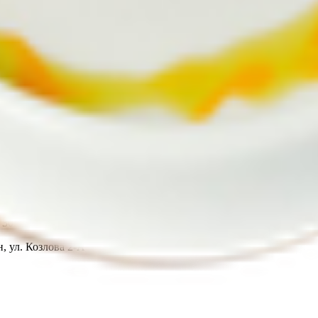
т 30.05.2003г выдано Гомельским облисполкомом
, ул. Козлова 2-А