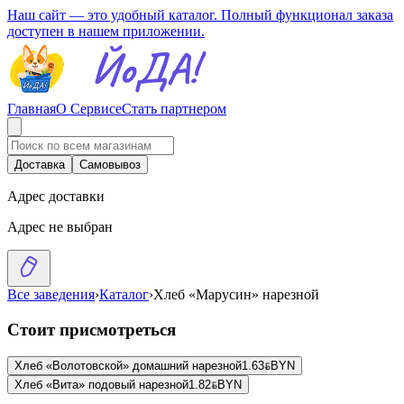
Наш сайт — это удобный каталог. Полный функционал заказа
доступен в нашем приложении.
Главная
О Сервисе
Стать партнером
Доставка
Самовывоз
Адрес доставки
Адрес не выбран
Все заведения
›
Каталог
›
Хлеб «Марусин» нарезной
Стоит присмотреться
Хлеб «Волотовской» домашний нарезной
1.63
BYN
BYN
Хлеб «Вита» подовый нарезной
1.82
BYN
BYN