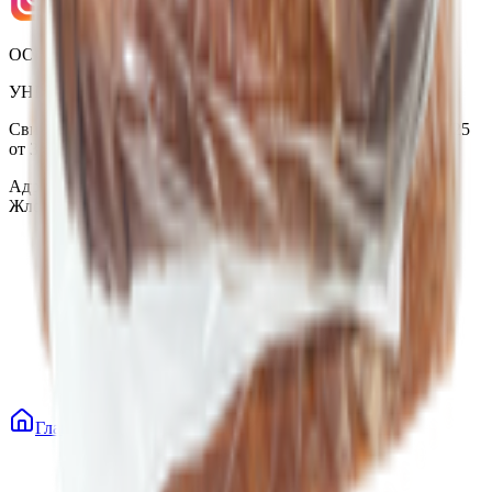
ООО «Торговая сеть «Продмир»
УНП 490314725
Свидетельство о государственной регистрации № 490314725
от 30.05.2003г выдано Гомельским облисполкомом
Адрес: 247210, Республика Беларусь, Гомельская обл., г.
Жлобин, ул. Козлова 2-А
Главная