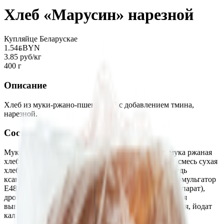
Хлеб «Марусин» нарезной
Купляйце Беларускае
1.54
BYN
BYN
3.85 руб/кг
400 г
Описание
Хлеб из муки-ржано-пшеничной с добавлением тмина,
нарезной.
Состав
Мука пшеничная первого сорта, вода питьевая, мука ржаная
хлебопекарная сеяная, сахар, солод ржаной сухой, смесь сухая
хлебопекарная «Ржаная люкс» (стабилизатор- камедь
ксантановая, антиокислитель - кислота лимонная, эмульгатор
Е481, мука ржаная экструзионная, ферментный препарат),
дрожжи хлебопекарные прессованные, соль пищевая
выварочная йодированная (соль пищевая выварочная, йодат
калия, агент антислеживающий Е536), тмин.