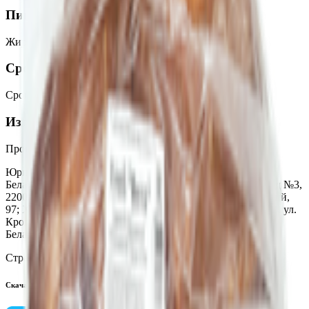
Пищевая ценность на 100г
Жиры
:
0.5
Белки
:
6.5
Калории
:
230
Углеводы
:
49
Срок годности
Срок годности
:
96 часов
Изготовитель
Производитель:
КУП «Минскхлебпром»
Юридический адрес:
Хлебозавод «Автомат», Республика
Беларусь, ул. Слесарная, 41, г. Минск, 220088; Хлебозавод №3,
220026, Республика Беларусь, г. Минск, пр-т Партизанский,
97; Хлебозавод №2, 220002, Республика Беларусь, Минск, ул.
Кропоткина, 33; Хлебозавод №2, 220099, Республика
Беларусь, г. Минск, ул. Казинца, 31
Страна производства:
Республика Беларусь
Скачать приложение