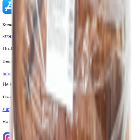
Контактный телефон
+375(29)6875999
Пн-Пт: 8:00 - 17:00
E-mail
info@yoda.by
Не для электронных обращений
Тех. поддержка
support@yoda.by
Мы в соцсетях