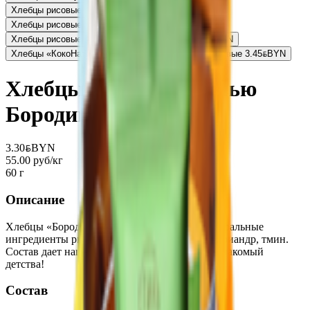
Хлебцы рисовые «Fitstart» с кокосом
4.50
BYN
BYN
Хлебцы рисовые «Fitstart» с карамелью
4.50
BYN
BYN
Хлебцы рисовые «Fitstart» кленовый сироп
4.50
BYN
BYN
Хлебцы «КокоНат» рисовые безглютеновые кокосовые
3.45
BYN
BYN
Хлебцы с морской солью
Бородинские
3.30
BYN
BYN
55.00 руб/кг
60 г
Описание
Хлебцы «Бородинские» содержат только натуральные
ингредиенты рис. пшеницу, а также солод, кориандр, тмин.
Состав дает нашим хлебцам тот самый вкус знакомый
детства!
Состав