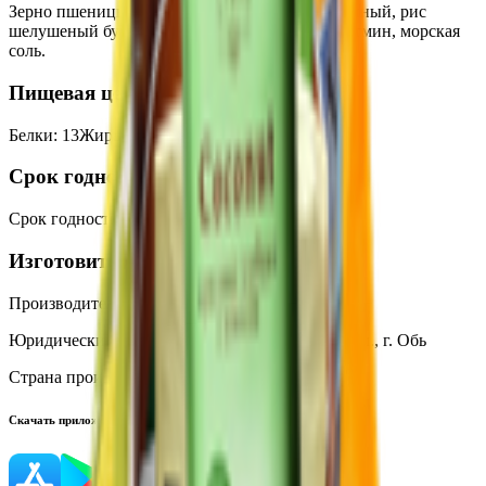
Зерно пшеницы, крупа рисовая (рис шлифованный, рис
шелушеный бурый), солод ржаной, кориандр, тмин, морская
соль.
Пищевая ценность на 100г
Белки
:
13
Жиры
:
2
Углеводы
:
71
Калории
:
360
Срок годности
Срок годности
:
12 месяцев
Изготовитель
Производитель:
ООО «ПРОДПОСТАВКА»
Юридический адрес:
633102, Новосибирская обл., г. Обь
Страна производства:
Россия
Скачать приложение