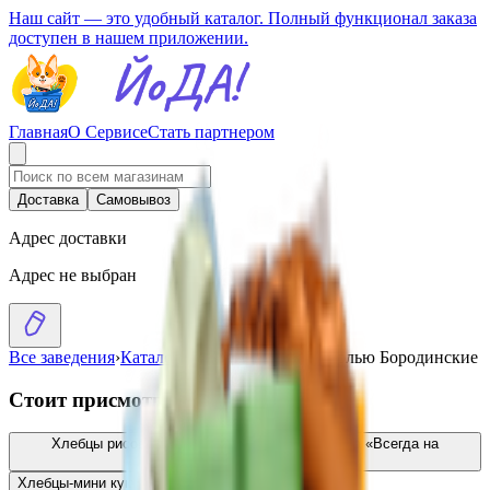
Наш сайт — это удобный каталог. Полный функционал заказа
доступен в нашем приложении.
Главная
О Сервисе
Стать партнером
Доставка
Самовывоз
Адрес доставки
Адрес не выбран
Все заведения
›
Каталог
›
Хлебцы с морской солью Бородинские
Стоит присмотреться
Хлебцы рисовые с кунжутом и морской солью «Всегда на
Ура»
3.30
BYN
BYN
Хлебцы-мини кукурузные «Здоровей»
6.50
BYN
BYN