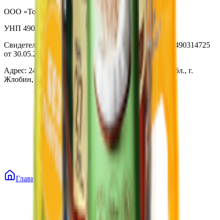
ООО «Торговая сеть «Продмир»
УНП 490314725
Свидетельство о государственной регистрации № 490314725
от 30.05.2003г выдано Гомельским облисполкомом
Адрес: 247210, Республика Беларусь, Гомельская обл., г.
Жлобин, ул. Козлова 2-А
Главная