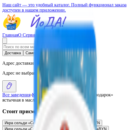
Наш сайт — это удобный каталог. Полный функционал заказа
доступен в нашем приложении.
Главная
О Сервисе
Стать партнером
Доставка
Самовывоз
Адрес доставки
Адрес не выбран
Все заведения
›
Каталог
›
Икра сельди «Океан в подарок»
ястычная в масле
Стоит присмотреться
Икра сельди «Санта Бремор» пряный посол
7.14
BYN
BYN
Икра сельди «Санта Бремор» с ароматом дыма
7.14
BYN
BYN