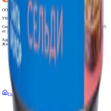
ООО «Торговая сеть «Продмир»
УНП 490314725
Свидетельство о государственной регистрации № 490314725
от 30.05.2003г выдано Гомельским облисполкомом
Адрес: 247210, Республика Беларусь, Гомельская обл., г.
Жлобин, ул. Козлова 2-А
Главная