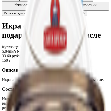
Икра осетровая «Стольная» (имитация) с крем-соусом
сливочный
3.22
BYN
BYN
Икра сельди «Санта Бремор» деликатесная
5.32
BYN
BYN
Икра сельди «Океан в
подарок» ястычная в масле
Купляйце Беларускае
5.04
BYN
BYN
33.60 руб/кг
150 г
Описание
Икра ястычная сельди тихоокеанской слабосоленая в масле.
Состав
Икра ястычная сельди тихоокеанской, масло подсолнечное
рафинированное дезодорированное, соль пищевая,
регуляторы кислотности: Е575, Е330, Е331, Е332,