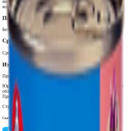
антиокислитель Е316, усилитель вкуса и аромата Е621,
консерванты: бензоат натрия, сорбат калия.
Пищевая ценность на 100г
Белки
:
13.5
Жиры
:
34.5
Углеводы
:
1.5
Калории
:
370
Срок годности
Срок годности
:
При t -2℃ до +5℃- 3 месяца
Изготовитель
Производитель:
ООО «Белвнешрыбторг»
Юридический адрес:
223030, Республика Беларусь, Минская
область, Минский район, агрогородок Новоселье, ул.
Промысловая, 5
Страна производства:
Республика Беларусь
Скачать приложение