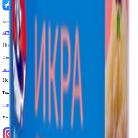
Контактный телефон
+375(29)6875999
Пн-Пт: 8:00 - 17:00
E-mail
info@yoda.by
Не для электронных обращений
Тех. поддержка
support@yoda.by
Мы в соцсетях