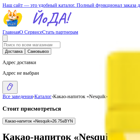
Наш сайт — это удобный каталог. Полный функционал заказа 
Главная
О Сервисе
Стать партнерам
Доставка
Самовывоз
Адрес доставки
Адрес не выбран
Все заведения
›
Каталог
›
Какао-напиток «Nesquik»
Стоит присмотреться
Какао-напиток «Nesquik»
26.75
BYN
BYN
Какао-напиток «Nesquik»