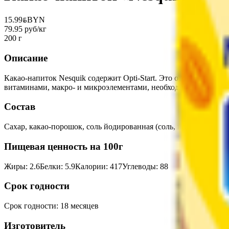
15.99
BYN
BYN
79.95 руб/кг
200 г
Описание
Какао-напиток Nesquik содержит Opti-Start. Это особый компл
витаминами, макро- и микроэлементами, необходимыми для норм
Состав
Сахар, какао-порошок, соль йодированная (соль, йодат калия)
Пищевая ценность на 100г
Жиры
:
2.6
Белки
:
5.9
Калории
:
417
Углеводы
:
88
Срок годности
Срок годности
:
18 месяцев
Изготовитель