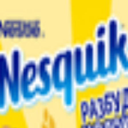
екс витаминов и минеральных веществ, который дополняет польз
альной жизнедеятельности организма, а также для роста и разв
, витаминный премикс ( витамины D, C), корица, ароматизатор. П