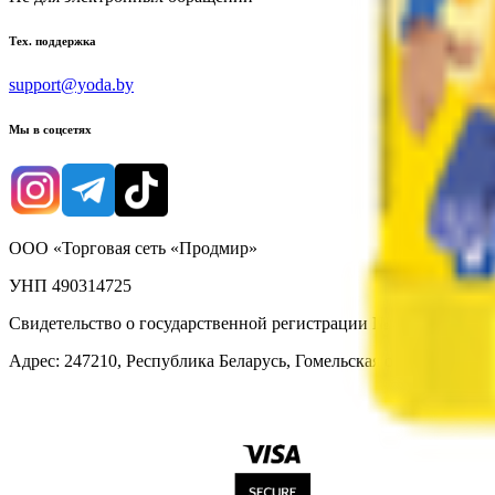
Тех. поддержка
support@yoda.by
Мы в соцсетях
ООО «Торговая сеть «Продмир»
УНП 490314725
Свидетельство о государственной регистрации № 490314725 о
Адрес: 247210, Республика Беларусь, Гомельская обл., г. Жлобин