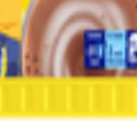
т 30.05.2003г выдано Гомельским облисполкомом
, ул. Козлова 2-А