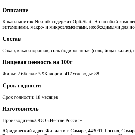
Описание
Какао-напиток Nesquik содержит Opti-Start. Это особый компл
витаминами, макро- и микроэлементами, необходимыми для норм
Состав
Сахар, какао-порошок, соль йодированная (соль, йодат калия)
Пищевая ценность на 100г
Жиры
:
2.6
Белки
:
5.9
Калории
:
417
Углеводы
:
88
Срок годности
Срок годности
:
18 месяцев
Изготовитель
Производитель:
ООО «Нестле Россия»
Юридический адрес:
Филиал в г. Самаре, 443091, Россия, Самар