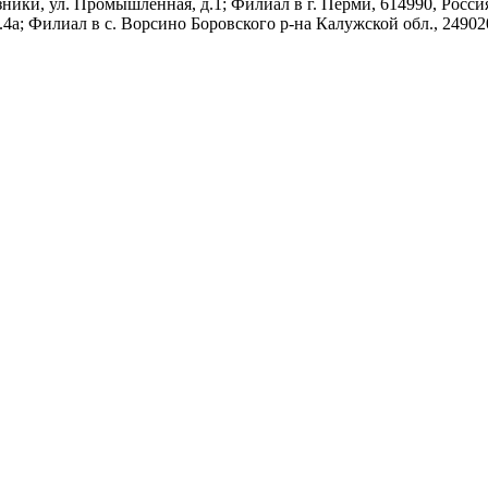
ники, ул. Промышленная, д.1; Филиал в г. Перми, 614990, Россия,
д.4а; Филиал в с. Ворсино Боровского р-на Калужской обл., 249020