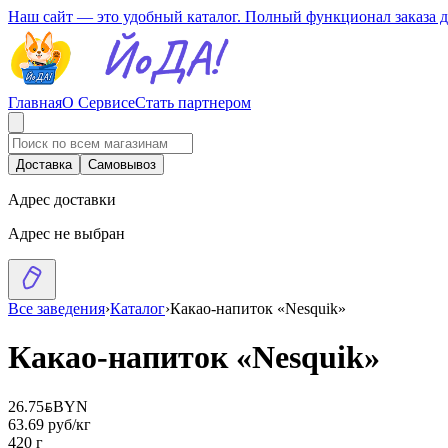
Наш сайт — это удобный каталог. Полный функционал заказа 
Главная
О Сервисе
Стать партнером
Доставка
Самовывоз
Адрес доставки
Адрес не выбран
Все заведения
›
Каталог
›
Какао-напиток «Nesquik»
Какао-напиток «Nesquik»
26.75
BYN
BYN
63.69 руб/кг
420 г