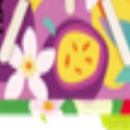
т 30.05.2003г выдано Гомельским облисполкомом
, ул. Козлова 2-А