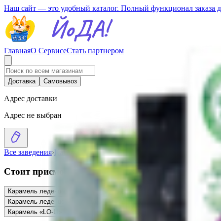
Наш сайт — это удобный каталог. Полный функционал заказа 
Главная
О Сервисе
Стать партнером
Доставка
Самовывоз
Адрес доставки
Адрес не выбран
Все заведения
›
Каталог
›
Карамель леденцовая с гвоздикой и кур
Стоит присмотреться
Карамель леденцовая с сибирским экстрактом и чагой «Eleo»
4.50
BYN
BY
Карамель леденцовая на изомальте со вкусом «Пино колада»
5.99
BYN
BY
Карамель «LO-LI» «Наши фруктики» (без сахара)
8.50
BYN
BYN
Карамель