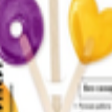
кой и куркумой «Eleo»
ральные природные ингредиенты, которые приносят пользу в озд
отности), ароматизатор натуральный мятное масло, экстракт курк