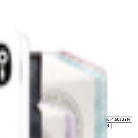
50
BYN
BYN
Карамель леденцовая с экстрактом пихты «Eleo»
4.50
BYN
BYN
Карамель леденцовая с анисом и солодкой «Eleo»
4.50
BYN
BYN