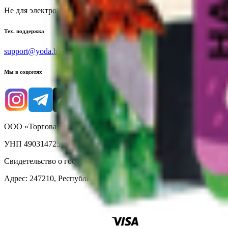
Не для электронных обращений
Тех. поддержка
support@yoda.by
Мы в соцсетях
ООО «Торговая сеть «Продмир»
УНП 490314725
Свидетельство о государственной регистрации № 490314725 о
Адрес: 247210, Республика Беларусь, Гомельская обл., г. Жлобин