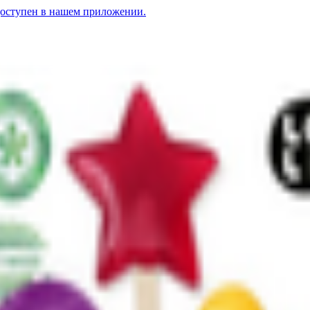
доступен в нашем приложении.
кумой «Eleo»
N
Карамель леденцовая с прополисом, ментолом и мелиссой «Eleo»
4.
N
Карамель леденцовая на изомальте со вкусом мохито
5.99
BYN
BYN
 LO-LI «Наши тропики» (без сахара)
8.50
BYN
BYN