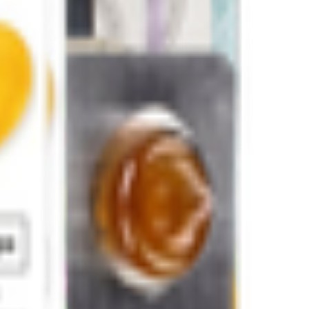
оровлении.
умы, масло эфирное гвоздичное.