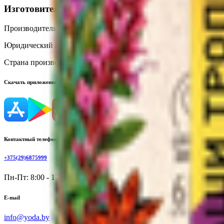
Изготовитель
Производитель:
ООО «Специалист»
Юридический адрес:
Москва, ул. Сельскохозяйственная, д. 11 к. 
Страна производства:
Россия
Скачать приложение
Контактный телефон
+375(29)6875999
Пн-Пт: 8:00 - 17:00
E-mail
info@yoda.by