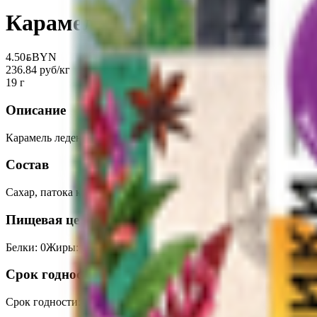
Карамель леденцовая с гвозди
4.50
BYN
BYN
236.84 руб/кг
19 г
Описание
Карамель леденцовая с гвоздикой и куркумой – содержит нату
Состав
Сахар, патока крахмальная, лимонная кислота (регулятор кисл
Пищевая ценность на 100г
Белки
:
0
Жиры
:
0
Углеводы
:
97
Калории
:
395
Срок годности
Срок годности
:
24 месяца