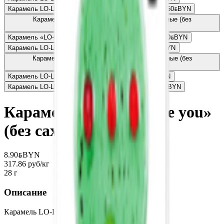
Карамель LO-LI «Веселые зверушки» (без сахара)
6.50
BYN
BYN
Карамель LO-LI «SUNNI FUNNI mini» фигурные (без
сахара)
8.50
BYN
BYN
Карамель «LO-LI» «Наши фруктики» (без сахара)
8.50
BYN
BYN
Карамель LO-LI «Наши тропики» (без сахара)
8.50
BYN
BYN
Карамель LO-LI «VERY BERRY mini» фигурные (без
сахара)
8.50
BYN
BYN
Карамель LO-LI «LUCKY RED» (без сахара)
8.50
BYN
BYN
Карамель LO-LI «HAPPY GREEN» (без сахара)
8.50
BYN
BYN
Карамель LO-LI «I love you»
(без сахара)
8.90
BYN
BYN
317.86 руб/кг
28 г
Описание
Карамель LO-LI «I love you» (без сахара)