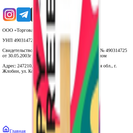
ООО «Торговая сеть «Продмир»
УНП 490314725
Свидетельство о государственной регистрации № 490314725
от 30.05.2003г выдано Гомельским облисполкомом
Адрес: 247210, Республика Беларусь, Гомельская обл., г.
Жлобин, ул. Козлова 2-А
Главная