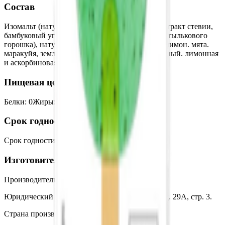
Состав
Изомальт (натуральный сахарозаменитель), экстракт стевии,
бамбуковый уголь, синий чай Анчан (цветы мотылькового
горошка), натуральные ароматизаторы - лайм, лимон. мята.
маракуйя, земляника.абрикос,ванильно-сливочный. лимонная
и аскорбиновая кислота.
Пищевая ценность на 100г
Белки
:
0
Жиры
:
0
Углеводы
:
96
Калории
:
276
Срок годности
Срок годности
:
18 месяцев
Изготовитель
Производитель:
ООО «ЛОЛИ»
Юридический адрес:
Г. Москва, ул. Верейская, д. 29А, стр. 3.
Страна производства:
Россия