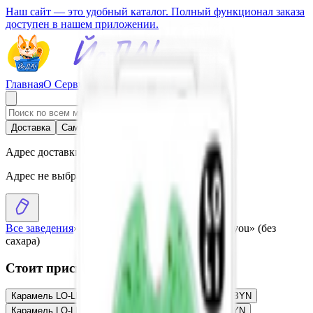
Наш сайт — это удобный каталог. Полный функционал заказа
доступен в нашем приложении.
Главная
О Сервисе
Стать партнером
Доставка
Самовывоз
Адрес доставки
Адрес не выбран
Все заведения
›
Каталог
›
Карамель LO-LI «I love you» (без
сахара)
Стоит присмотреться
Карамель LO-LI «SUNNY FUNNY» (без сахара)
8.50
BYN
BYN
Карамель LO-LI «TRIOBIO JOY» (без сахара)
8.90
BYN
BYN