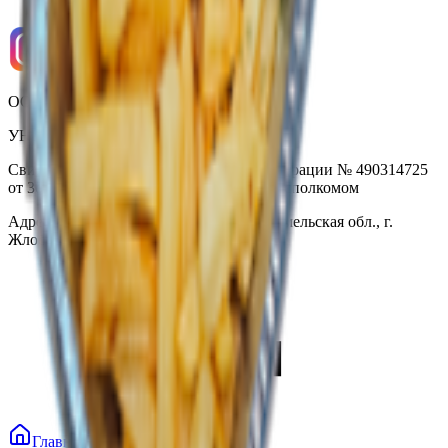
ООО «Торговая сеть «Продмир»
УНП 490314725
Свидетельство о государственной регистрации № 490314725
от 30.05.2003г выдано Гомельским облисполкомом
Адрес: 247210, Республика Беларусь, Гомельская обл., г.
Жлобин, ул. Козлова 2-А
Главная