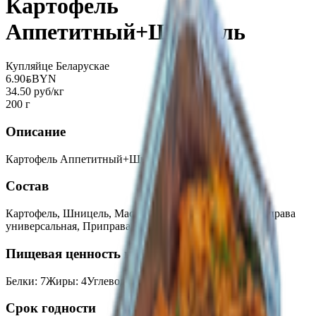
Картофель
Аппетитный+Шницель
Купляйце Беларускае
6.90
BYN
BYN
34.50 руб/кг
200 г
Описание
Картофель Аппетитный+Шницель
Состав
Картофель, Шницель, Масло растительное, Соль, Приправа
универсальная, Приправа Чеснок суш
Пищевая ценность на 100г
Белки
:
7
Жиры
:
4
Углеводы
:
5
Калории
:
85
Срок годности