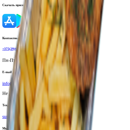
Скачать приложение
Контактный телефон
+375(29)6875999
Пн-Пт: 8:00 - 17:00
E-mail
info@yoda.by
Не для электронных обращений
Тех. поддержка
support@yoda.by
Мы в соцсетях