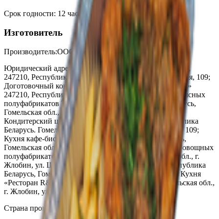
Срок годности
:
12 часов при температуре 2+4°С
Изготовитель
Производитель:
ООО «Торговая сеть «Продмир»
Юридический адрес:
Кондитерский цех «Три желания»,
247210, Республика Беларусь, г. Жлобин, ул. Шоссейная, 109;
Доготовочный кондитерский цех «Мир продуктов №4»
247210, Республика Беларусь, ул. К.Маркса, 2г; Цех мясных
полуфабрикатов ТРЦ «3 Желания» Республика Беларусь,
Гомельская обл., г. Жлобин, ул. Шоссейная, 109;
Кондитерский цех ТРЦ «3 Желания», 247210, Республика
Беларусь. Гомельская обл., г. Жлобин, ул. Шоссейная, 109;
Кухня кафе-бистро «3 минуты», Республика Беларусь,
Гомельская обл., г. Жлобин, ул. Шоссейная, 109; Цех овощных
полуфабрикатов, Республика Беларусь, Гомельская обл., г.
Жлобин, ул. Шоссейная, 109; Кухня «Кафе ХЗ», Республика
Беларусь, Гомельская обл., г. Жлобин, мкр.18, д. 6А; Кухня
«Ресторан R&B Crash», Республика Беларусь, Гомельская обл.,
г. Жлобин, ул. Шоссейная, 109А
Страна производства:
Республика Беларусь