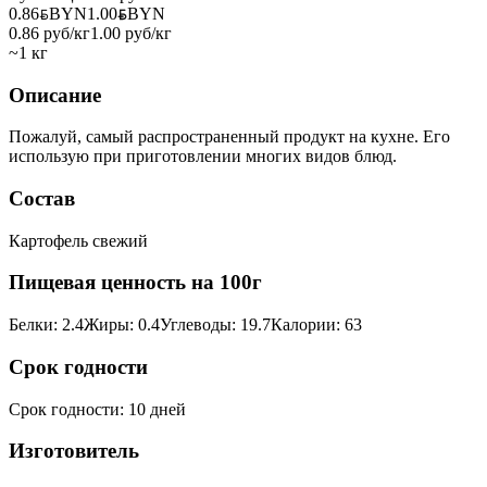
0.86
BYN
BYN
1.00
BYN
BYN
0.86 руб/кг
1.00 руб/кг
~1 кг
Описание
Пожалуй, самый распространенный продукт на кухне. Его
использую при приготовлении многих видов блюд.
Состав
Картофель свежий
Пищевая ценность на 100г
Белки
:
2.4
Жиры
:
0.4
Углеводы
:
19.7
Калории
:
63
Срок годности
Срок годности
:
10 дней
Изготовитель