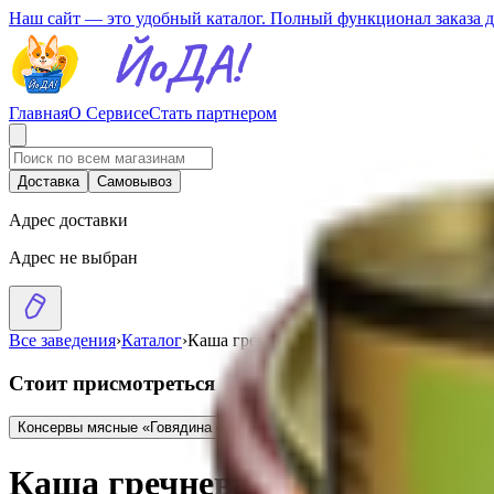
Наш сайт — это удобный каталог. Полный функционал заказа 
Главная
О Сервисе
Стать партнером
Доставка
Самовывоз
Адрес доставки
Адрес не выбран
Все заведения
›
Каталог
›
Каша гречневая с говядиной «По-дома
Стоит присмотреться
Консервы мясные «Говядина с перловой кашей»
5.20
BYN
BYN
Каша пер
Каша гречневая с говядиной