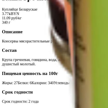
Купляйце Беларускае
3.77
BYN
BYN
11.09 руб/кг
340 г
Описание
Консервы мясорастительные рубленые стерилизованные. Каша 
Состав
Крупа гречневая, говядина, вода, жир-сырец говяжий, жир то
душистый молотый.
Пищевая ценность на 100г
Жиры
:
27
Белки
:
6
Калории
:
340
Углеводы
:
18
Срок годности
Срок годности
:
2 года