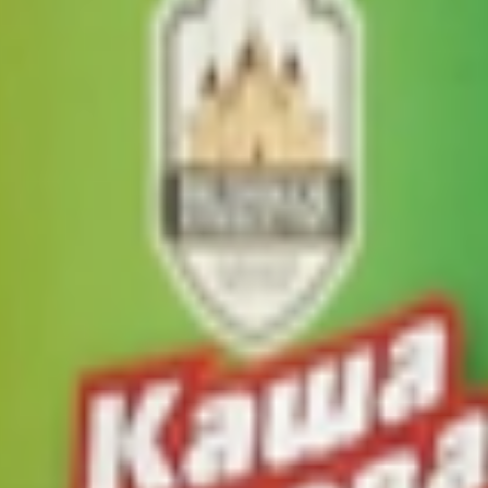
гречневая с кусочками натуральной говядины, не требующая вар
пленый говяжий, лук, морковь сушеная гидратированная, соль п