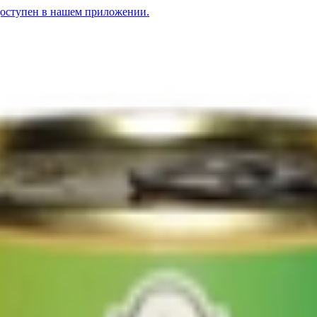
доступен в нашем приложении.
шнему»
ловая со свининой
3.52
BYN
BYN
Каша перловая с говядиной
3.85
BYN
BYN
Ка
 «По-домашнему»