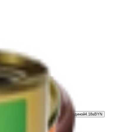
ша перловая «Великое княжество» с говядиной
4.18
BYN
BYN