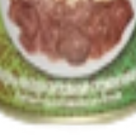
т 30.05.2003г выдано Гомельским облисполкомом
, ул. Козлова 2-А