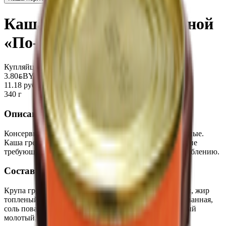
Каша гречневая с говядиной
«По-домашнему»
Купляйце Беларускае
3.80
BYN
BYN
11.18 руб/кг
340 г
Описание
Консервы мясорастительные рубленые стерилизованные.
Каша гречневая с кусочками натуральной говядины, не
требующая варки. Продукт полностью готов к употреблению.
Состав
Крупа гречневая, говядина, вода, жир-сырец говяжий, жир
топленый говяжий, лук, морковь сушеная гидратированная,
соль поваренная пищевая йодированная, перец черный
молотый, перец душистый молотый.