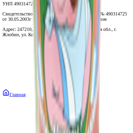
УНП 490314725
Свидетельство о государственной регистрации № 490314725
от 30.05.2003г выдано Гомельским облисполкомом
Адрес: 247210, Республика Беларусь, Гомельская обл., г.
Жлобин, ул. Козлова 2-А
Главная