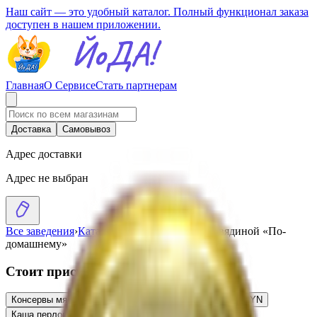
Наш сайт — это удобный каталог. Полный функционал заказа
доступен в нашем приложении.
Главная
О Сервисе
Стать партнерам
Доставка
Самовывоз
Адрес доставки
Адрес не выбран
Все заведения
›
Каталог
›
Каша гречневая с говядиной «По-
домашнему»
Стоит присмотреться
Консервы мясные «Говядина с перловой кашей»
5.05
BYN
BYN
Каша перловая со свининой
3.52
BYN
BYN