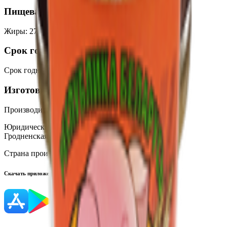
Пищевая ценность на 100г
Жиры
:
27
Белки
:
6
Калории
:
340
Углеводы
:
18
Срок годности
Срок годности
:
2 года
Изготовитель
Производитель:
ОАО «Слонимский мясокомбинат»
Юридический адрес:
231800, Республика Беларусь,
Гродненская обл., г. Слоним, ул. Чкалова, 35
Страна производства:
Республика Беларусь
Скачать приложение