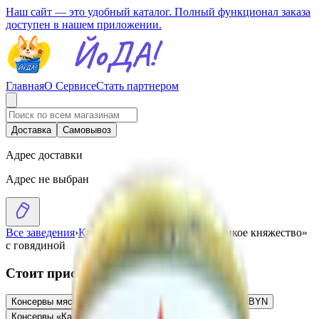
Наш сайт — это удобный каталог. Полный функционал заказа
доступен в нашем приложении.
Главная
О Сервисе
Стать партнером
Доставка
Самовывоз
Адрес доставки
Адрес не выбран
Все заведения
›
Каталог
›
Каша гречневая «Великое княжество»
с говядиной
Стоит присмотреться
Консервы мясные «Каша гречневая с говядиной»
4.23
BYN
BYN
Консервы «Каша гречневая со свининой»
3.84
BYN
BYN