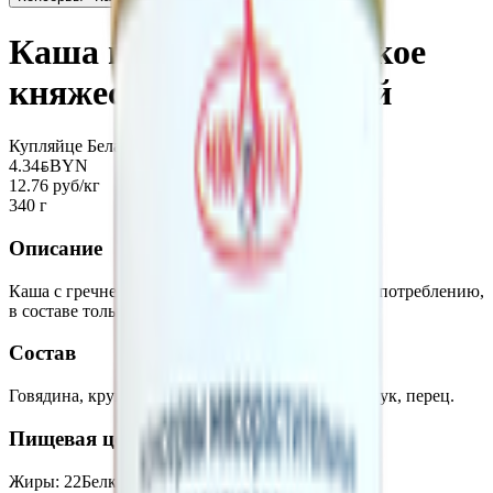
Каша гречневая «Великое
княжество» с говядиной
Купляйце Беларускае
4.34
BYN
BYN
12.76 руб/кг
340 г
Описание
Каша с гречневой крупой полностью готовая к употреблению,
в составе только натуральные ингредиенты.
Состав
Говядина, крупа гречневая, жир говяжий, соль, лук, перец.
Пищевая ценность на 100г
Жиры
:
22
Белки
:
6
Калории
:
290
Углеводы
:
17