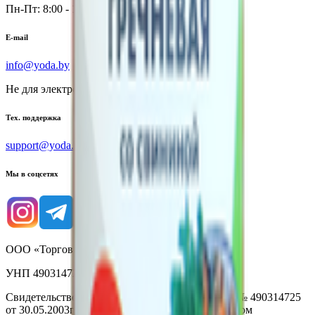
Пн-Пт: 8:00 - 17:00
E-mail
info@yoda.by
Не для электронных обращений
Тех. поддержка
support@yoda.by
Мы в соцсетях
ООО «Торговая сеть «Продмир»
УНП 490314725
Свидетельство о государственной регистрации № 490314725
от 30.05.2003г выдано Гомельским облисполкомом