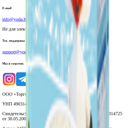
E-mail
info@yoda.by
Не для электронных обращений
Тех. поддержка
support@yoda.by
Мы в соцсетях
ООО «Торговая сеть «Продмир»
УНП 490314725
Свидетельство о государственной регистрации № 490314725
от 30.05.2003г выдано Гомельским облисполкомом