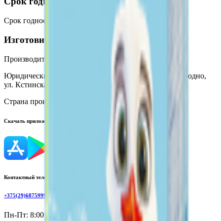
Срок годности
Срок годности
:
18 месяцев
Изготовитель
Производитель:
Волковысское ОАО «Беллакт»
Юридический адрес:
23001, Республика Беларусь, г. Гродно,
ул. Кстинская, 1
Страна производства:
Республика Беларусь
Скачать приложение
Контактный телефон
+375(29)6875999
Пн-Пт: 8:00 - 17:00