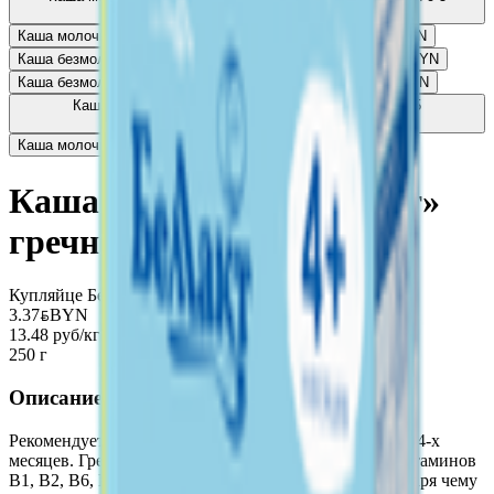
месяцев
4.06
BYN
BYN
Каша молочная «Беллакт» кукурузная с 5 месяцев
3.27
BYN
BYN
Каша безмолочная «Беллакт» три злака с 6 месяцев
2.93
BYN
BYN
Каша безмолочная «Беллакт» рисовая с 4 месяцев
3.16
BYN
BYN
Каша молочная «Беллакт» гречневая с яблоком с 5
месяцев
4.45
BYN
BYN
Каша молочная «Беллакт» рисовая с 4 месяцев
3.32
BYN
BYN
Каша молочная «Беллакт»
гречневая с 4 месяцев
Купляйце Беларускае
3.37
BYN
BYN
13.48 руб/кг
250 г
Описание
Рекомендуется в качестве продукта прикорма детям с 4-х
месяцев. Гречневая крупа содержит много белков, витаминов
В1, В2, В6, РР, минеральных веществ: железа, благодаря чему