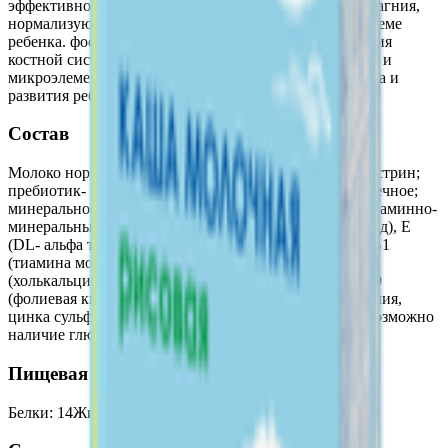
эффективно повышает уровень гемоглобина крови. магния,
нормализующего обменные процессы в нервной системе
ребенка. фосфора и кальция, необходимых для развития
костной системы и нервной ткани. Витамины, макро- и
микроэлементы, необходимые для гармоничного роста и
развития ребенка.
Состав
Молоко нормализованное; мука гречневая; мальтодекстрин;
пребиотик- инулин; масло высокоолеиновое подсолнечное;
минеральное вещество - кальция хлорид; премикс витаминно-
минеральный (С (L-аскорбат натрия). РР (никотинамид), Е
(DL- альфа токоферола ацетат), А (ретинола ацетат), В1
(тиамина мононитрат), В2 (рибофлавин), Д3
(холькальциферол), В6 (пиридоксин гидрохлорид), В9
(фолиевая кислота), железа (lll) пирофосфат, йодит калия,
цинка сульфат). Возможно наличие следов молока. Возможно
наличие глютена.
Пищевая ценность на 100г
Белки
:
14
Жиры
:
10
Углеводы
:
65
Калории
:
412.4