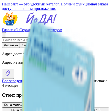
Наш сайт — это удобный каталог. Полный функционал заказа
доступен в нашем приложении.
Главная
О Сервисе
Стать партнером
Доставка
Самовывоз
Адрес доставки
Адрес не выбран
Все заведения
›
Каталог
›
Каша молочная «Беллакт» гречневая с
4 месяцев
Стоит присмотреться
Каша молочная «Беллакт» овсяная с 5 месяцев
3.02
BYN
BYN
Каша молочная «Беллакт» кукурузно-овсяная с грушей с 5