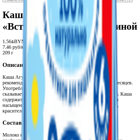
Каша молочно-овсяная
«Вставай-ка» 2,5% с малиной
1.56
BYN
BYN
7.46 руб/кг
209 г
Описание
Каша Агуша Вставай-ка молочная овсяная с малиной
рекомендована для введения в рацион малышей с 6 месяцев.
Употребление готовой жидкой каши благоприятно
сказывается на работе кишечника и нормализует стул. Каша
содержит малину и овес, которые обладают эффектом
насыщения. Содержит пребиотики. Без консервантов,
красителей, ГМО.
Состав
Молоко нормализованное, вода, мука овсяная,