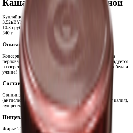
Каша перловая со свининой
Купляйце Беларускае
3.52
BYN
BYN
10.35 руб/кг
340 г
Описание
Консервы мясорастительные, стерилизованные, «Каша
перловая со свининой». Перед употреблением рекомендуется
разогреть и добавить зелень. Прекрасно подойдет для обеда и
ужина!
Состав
Свинина, крупа перловая, жир говяжий, соль
(антислеживающий агент - ферроцианид калия, йодат калия),
лук репчатый, перец.
Пищевая ценность на 100г
Жиры
:
20
Белки
:
8.5
Калории
:
270
Углеводы
:
13