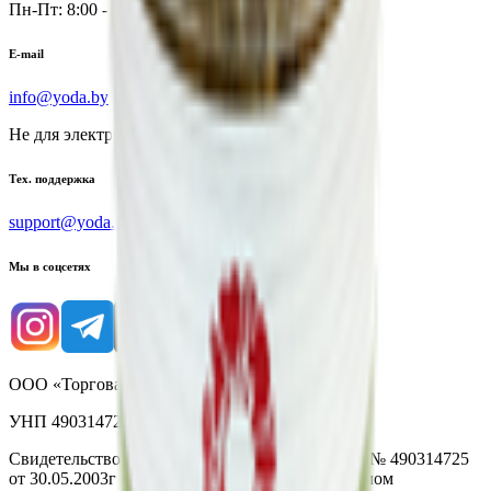
Пн-Пт: 8:00 - 17:00
E-mail
info@yoda.by
Не для электронных обращений
Тех. поддержка
support@yoda.by
Мы в соцсетях
ООО «Торговая сеть «Продмир»
УНП 490314725
Свидетельство о государственной регистрации № 490314725
от 30.05.2003г выдано Гомельским облисполкомом