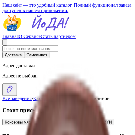
Наш сайт — это удобный каталог. Полный функционал заказа
доступен в нашем приложении.
Главная
О Сервисе
Стать партнером
Доставка
Самовывоз
Адрес доставки
Адрес не выбран
Все заведения
›
Каталог
›
Каша перловая со свининой
Стоит присмотреться
Консервы мясные «Говядина с перловой кашей»
5.05
BYN
BYN