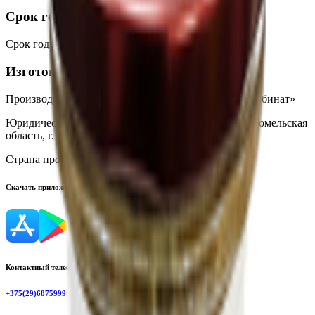
Срок годности
Срок годности
:
24 месяца
Изготовитель
Производитель:
ОАО «АФПК «Жлобинский мясокомбинат»
Юридический адрес:
247210, Республика Беларусь, Гомельская
область, г. Жлобин, ул. Шоссейная, 133
Страна производства:
Республика Беларусь
Скачать приложение
Контактный телефон
+375(29)6875999