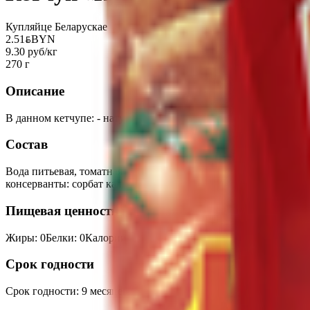
Купляйце Беларускае
2.51
BYN
BYN
9.30 руб/кг
270 г
Описание
В данном кетчупе: - натуральные пряности - йодированная соль
Состав
Вода питьевая, томатная паста, сахар, уксус спиртовой 9%, за
консерванты: сорбат калия, бензоат натрия.
Пищевая ценность на 100г
Жиры
:
0
Белки
:
0
Калории
:
94
Углеводы
:
22
Срок годности
Срок годности
:
9 месяцев