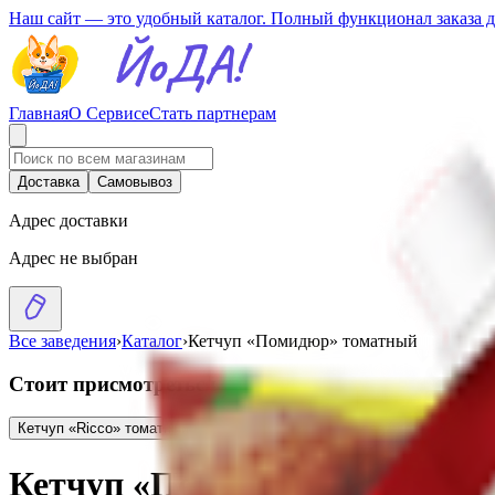
Наш сайт — это удобный каталог. Полный функционал заказа 
Главная
О Сервисе
Стать партнерам
Доставка
Самовывоз
Адрес доставки
Адрес не выбран
Все заведения
›
Каталог
›
Кетчуп «Помидюр» томатный
Стоит присмотреться
Кетчуп «Ricco» томатный
4.29
BYN
BYN
Кетчуп «Для всей семьи» томат
Кетчуп «Помидюр» томатный