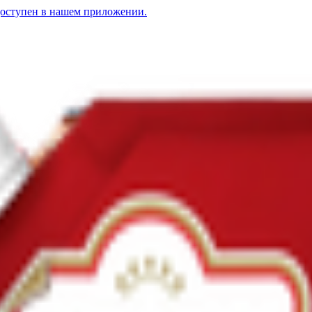
доступен в нашем приложении.
ный
1.51
BYN
BYN
Кетчуп «Astoria» томатный
2.69
BYN
BYN