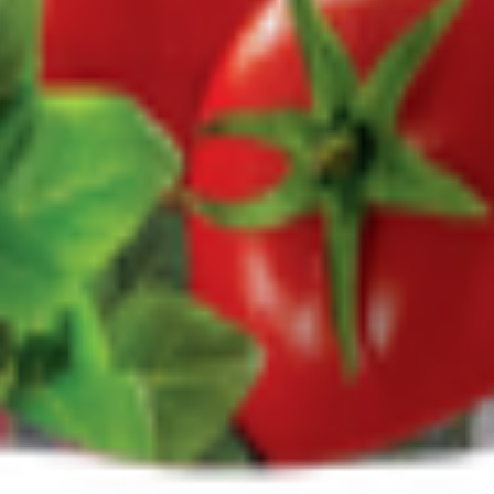
т 30.05.2003г выдано Гомельским облисполкомом
, ул. Козлова 2-А