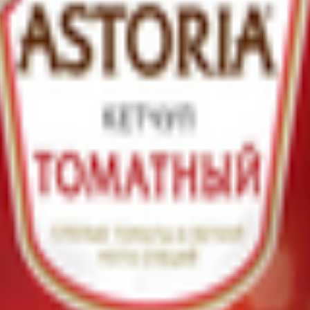
 - содержит клетчатку
густитель крахмал модифицированный Е1442, соль йодированная, 