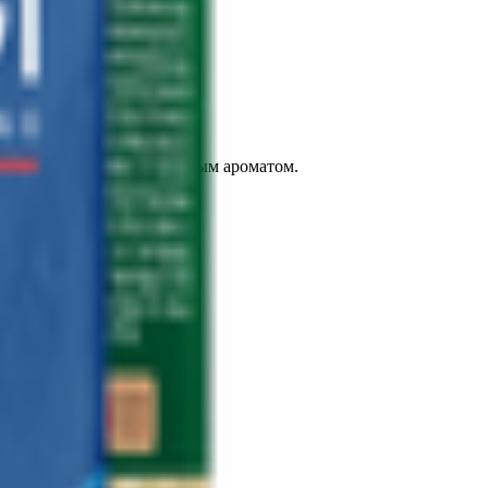
епостью и густым насыщенным ароматом.