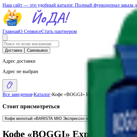
Наш сайт — это удобный каталог. Полный функционал заказа 
Главная
О Сервисе
Стать партнером
Доставка
Самовывоз
Адрес доставки
Адрес не выбран
Все заведения
›
Каталог
›
Кофе «BOGGI» Expresso молотый
Стоит присмотреться
Кофе молотый «BARISTA MIO Экспрессо» натуральный
13.95
BYN
BYN
Кофе «BOGGI» Expresso моло