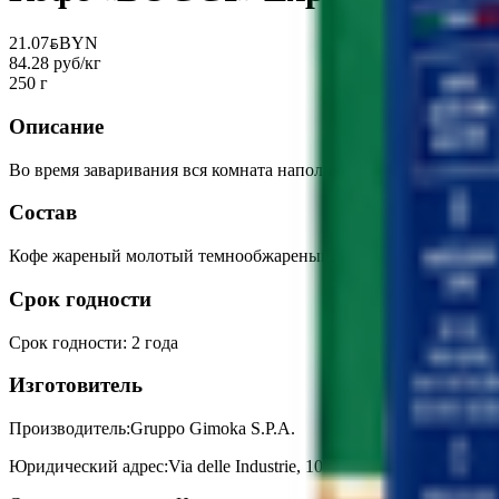
21.07
BYN
BYN
84.28 руб/кг
250 г
Описание
Во время заваривания вся комната наполняется приятным запа
Состав
Кофе жареный молотый темнообжареный, среднего помола.
Срок годности
Срок годности
:
2 года
Изготовитель
Производитель:
Gruppo Gimoka S.P.A.
Юридический адрес:
Via delle Industrie, 10, 23014 Andalo Valtell