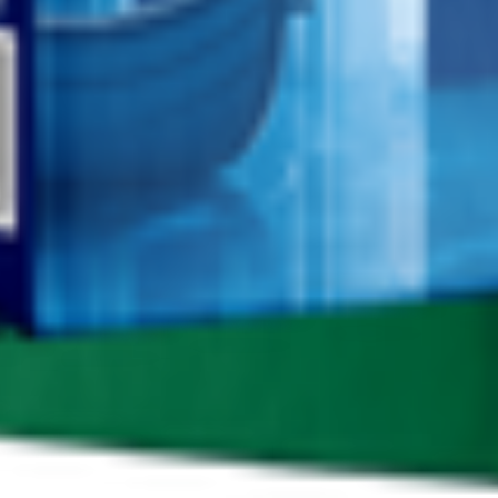
т 30.05.2003г выдано Гомельским облисполкомом
, ул. Козлова 2-А