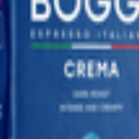
хом свежего кофе. Также этот кофе отличается значительной кр
ino SO, Италия