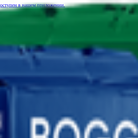
доступен в нашем приложении.
Кофе «BOGGI» Crema молотый
20.87
BYN
BYN
тый