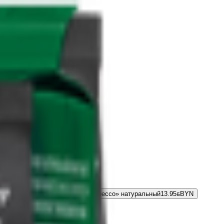
е молотый «BARISTA MIO Экспрессо» натуральный
13.95
BYN
BYN