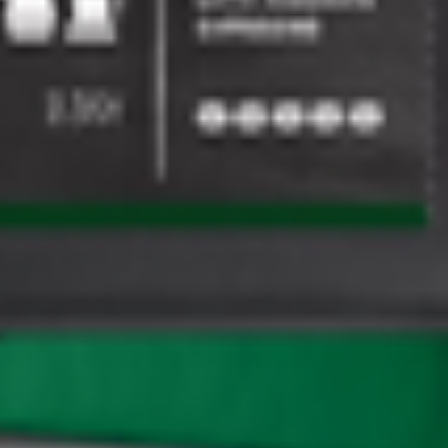
т 30.05.2003г выдано Гомельским облисполкомом
, ул. Козлова 2-А