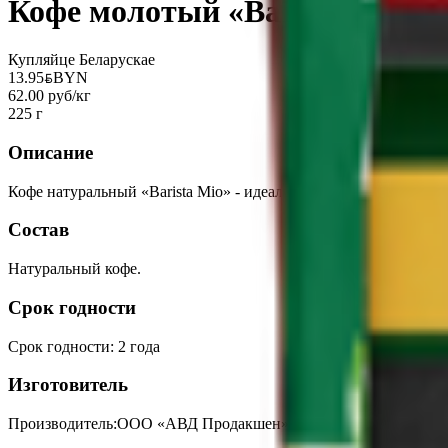
Кофе молотый «Barista Mio»
Купляйце Беларускае
13.95
BYN
BYN
62.00 руб/кг
225 г
Описание
Кофе натуральный «Barista Mio» - идеальный баланс бодрости,
Состав
Натуральный кофе.
Срок годности
Срок годности
:
2 года
Изготовитель
Производитель:
ООО «АВД Продакшен»