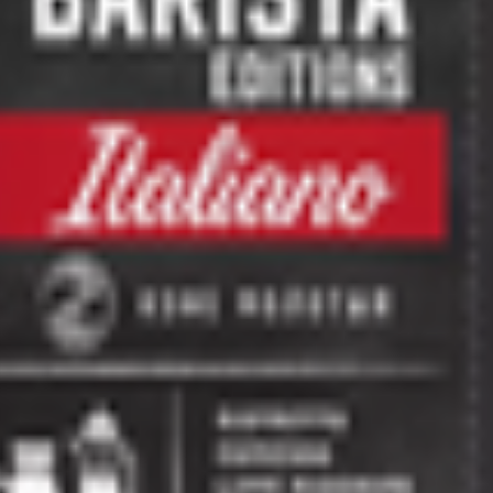
, Минский р-н, Папернянский с/с, аг. Вишневка, ул.Восточная,6