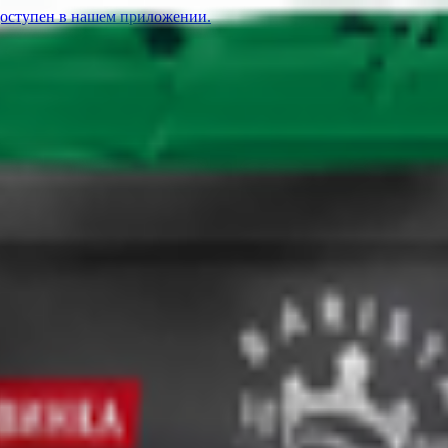
доступен в нашем приложении.
рнах
27.98
BYN
BYN
Кофе «Jacobs Barista Crema» в зернах
75.38
BYN
BYN
Коф