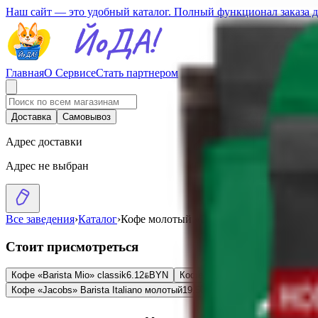
Наш сайт — это удобный каталог. Полный функционал заказа 
Главная
О Сервисе
Стать партнером
Доставка
Самовывоз
Адрес доставки
Адрес не выбран
Все заведения
›
Каталог
›
Кофе молотый «Barista Mio»
Стоит присмотреться
Кофе «Barista Mio» classik
6.12
BYN
BYN
Кофе «Barista Pro Arabica» в зе
Кофе «Jacobs» Barista Italiano молотый
19.50
BYN
BYN