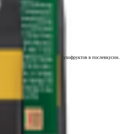
 во вкусе с легкой кислинкой сухофруктов в послевкусии.