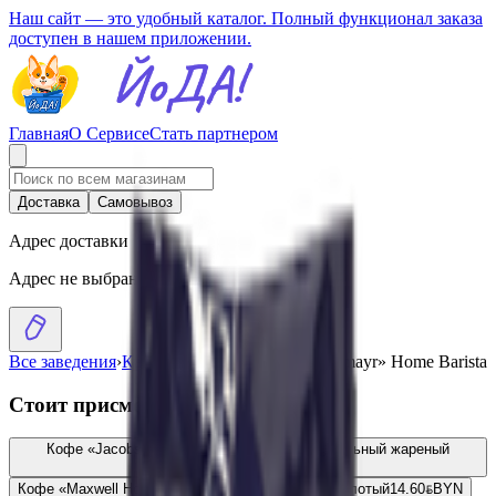
Наш сайт — это удобный каталог. Полный функционал заказа
доступен в нашем приложении.
Главная
О Сервисе
Стать партнером
Доставка
Самовывоз
Адрес доставки
Адрес не выбран
Все заведения
›
Каталог
›
Кофе молотый «Dallmayr» Home Barista
Стоит присмотреться
Кофе «Jacobs» Barista Edition Crema натуральный жареный
молотый
19.36
BYN
BYN
Кофе «Maxwell House» натуральный жареный молотый
14.60
BYN
BYN