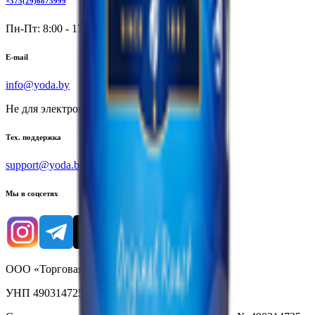
+375(29)6875999
Пн-Пт: 8:00 - 17:00
E-mail
info@yoda.by
Не для электронных обращений
Тех. поддержка
support@yoda.by
Мы в соцсетях
ООО «Торговая сеть «Продмир»
УНП 490314725