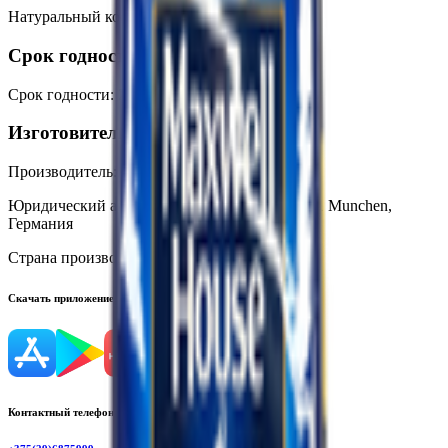
Натуральный кофе.
Срок годности
Срок годности
:
2 года
Изготовитель
Производитель:
Alois Dallmayr, Dienarstrasse
Юридический адрес:
Dienerstrasse 14-15, 80331 Munchen,
Германия
Страна производства:
Германия
Скачать приложение
Контактный телефон