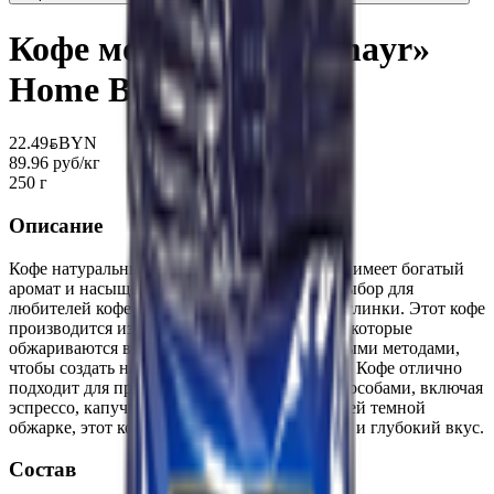
Кофе молотый «Dallmayr»
Home Barista
22.49
BYN
BYN
89.96 руб/кг
250 г
Описание
Кофе натуральный «Dallmayr» Home Barista - имеет богатый
аромат и насыщенный вкус, это отличный выбор для
любителей кофе с темной обжаркой и без кислинки. Этот кофе
производится из высококачественных зерен, которые
обжариваются в соответствии с традиционными методами,
чтобы создать насыщенный и глубокий вкус. Кофе отлично
подходит для приготовления различными способами, включая
эспрессо, капучино или латте. Благодаря своей темной
обжарке, этот кофе имеет более насыщенный и глубокий вкус.
Состав