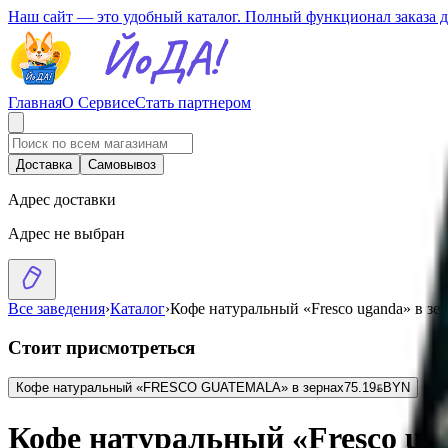
Наш сайт — это удобный каталог. Полный функционал заказа 
Главная
О Сервисе
Стать партнером
Доставка
Самовывоз
Адрес доставки
Адрес не выбран
Все заведения
›
Каталог
›
Кофе натуральный «Fresco uganda» в зе
Стоит присмотреться
Кофе натуральный «FRESCO GUATEMALA» в зернах
75.19
BYN
BYN
Кофе натуральный «Fresco uga