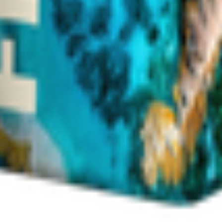
т 30.05.2003г выдано Гомельским облисполкомом
, ул. Козлова 2-А