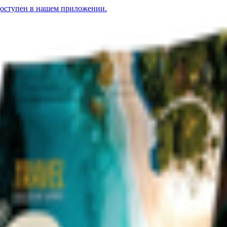
доступен в нашем приложении.
рнах средней обжарки
nda» в зернах средней обжарк